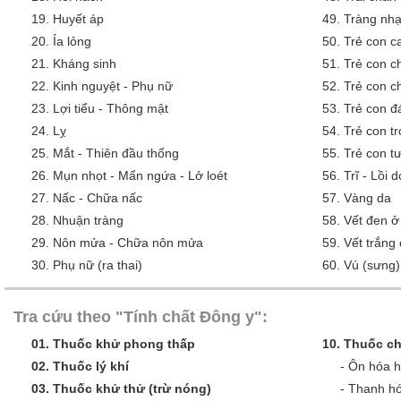
19.
Huyết áp
49.
Tràng nh
20.
Ỉa lỏng
50.
Trẻ con 
21.
Kháng sinh
51.
Trẻ con c
22.
Kinh nguyệt - Phụ nữ
52.
Trẻ con c
23.
Lợi tiểu - Thông mật
53.
Trẻ con đ
24.
Lỵ
54.
Trẻ con tr
25.
Mắt - Thiên đầu thống
55.
Trẻ con tư
26.
Mụn nhọt - Mẩn ngứa - Lở loét
56.
Trĩ - Lồi 
27.
Nấc - Chữa nấc
57.
Vàng da
28.
Nhuận tràng
58.
Vết đen ở
29.
Nôn mửa - Chữa nôn mửa
59.
Vết trắng
30.
Phụ nữ (ra thai)
60.
Vú (sưng)
Tra cứu theo "Tính chất Đông y":
01.
Thuốc khử phong thấp
10.
Thuốc ch
02.
Thuốc lý khí
-
Ôn hóa 
03.
Thuốc khử thử (trừ nóng)
-
Thanh hó