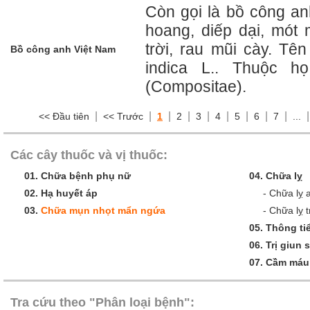
Còn gọi là bồ công an
hoang, diếp dại, mót 
trời, rau mũi cày. Tê
Bồ công anh Việt Nam
indica L.. Thuộc h
(Compositae).
|
|
|
|
|
|
|
|
|
<< Đầu tiên
<< Trước
1
2
3
4
5
6
7
...
Các cây thuốc và vị thuốc:
01.
Chữa bệnh phụ nữ
04.
Chữa lỵ
02.
Hạ huyết áp
-
Chữa lỵ 
03.
Chữa mụn nhọt mẩn ngứa
-
Chữa lỵ t
05.
Thông tiể
06.
Trị giun 
07.
Cầm máu
Tra cứu theo "Phân loại bệnh":