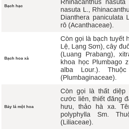
Rhinacanthus nasuta (
Bạch hạc
nasuta L., Rhinacant
Dianthera paniculata 
rô (Acanthaceae).
Còn gọi là bạch tuyết 
Lệ, Lạng Sơn), cây đuô
(Luang Prabang), xit
Bạch hoa xà
khoa học Plumbago ze
alba Lour.). Thu
(Plumbaginaceae).
Còn gọi là thất diệp
cước liên, thiết đăng đ
hưu, thảo hà xa. Tê
Bảy lá một hoa
polyphylla Sm. Th
(Liliaceae).