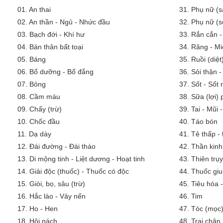
01.
An thai
31.
Phụ nữ (s
02.
An thần - Ngủ - Nhức đầu
32.
Phụ nữ (s
03.
Bạch đới - Khí hư
33.
Rắn cắn -
04.
Bán thân bất toại
34.
Răng - Mi
05.
Báng
35.
Ruồi (diệt
06.
Bổ dưỡng - Bổ đắng
36.
Sỏi thận -
07.
Bỏng
37.
Sốt - Sốt
08.
Cầm máu
38.
Sữa (lợi)
09.
Chấy (trừ)
39.
Tai - Mũi 
10.
Chốc đầu
40.
Táo bón
11.
Dạ dày
41.
Tê thấp -
12.
Đái đường - Đái tháo
42.
Thần kinh
13.
Di mộng tinh - Liệt dương - Hoạt tinh
43.
Thiên trụy
14.
Giải độc (thuốc) - Thuốc có độc
44.
Thuốc giu
15.
Giòi, bọ, sâu (trừ)
45.
Tiêu hóa 
16.
Hắc lào - Vảy nến
46.
Tim
17.
Ho - Hen
47.
Tóc (mọc)
18.
Hôi nách
48.
Trai chân