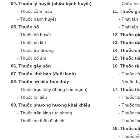
04.
Thuốc lý huyết (chữa bệnh huyết)
-
Chữa ho 
-
Thuốc cầm máu
11.
Thuốc giả
-
Thuốc hành huyết
-
Phát tán 
05.
Thuốc bổ
-
Phát tán
-
Thuốc bổ huyết
12.
Thuốc gi
-
Thuốc bổ khí
13.
Thuốc dù
-
Thuốc trợ dương
14.
Thuốc c
-
Thuốc bổ âm
15.
Thuốc ti
06.
Thuốc gây nôn
16.
Thuốc tả 
07.
Thuốc khử hàn (đuổi lạnh)
-
Thuốc cô
08.
Thuốc lợi tiểu trục thủy
-
Nhuận hạ
-
Thuốc trục thủy (thông tiểu mạnh)
17.
Thuốc th
-
Thuốc lợi tiểu
-
Thuốc th
09.
Thuốc phương hương khai khiếu
-
Thuốc th
-
Thuốc trấn kinh tức phong
-
Thuốc th
-
Thuốc an thần định chí
-
Thuốc tha
18.
Thuốc cố
-
Thuốc liễ