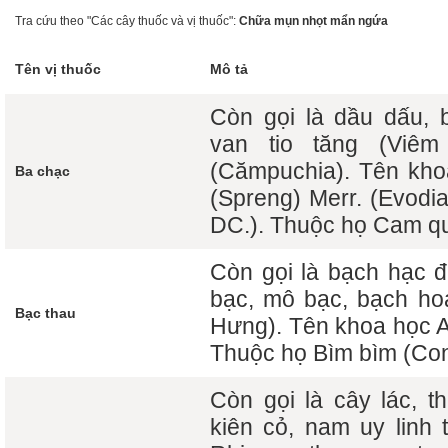
Tra cứu theo "Các cây thuốc và vị thuốc":
Chữa mụn nhọt mẩn ngứa
Tên vị thuốc
Mô tả
Còn gọi là dầu dấu, b
van tio tăng (Viêm 
(Cămpuchia). Tên kho
Ba chạc
(Spreng) Merr. (Evodia 
DC.). Thuộc họ Cam qu
Còn gọi là bạch hạc đ
bạc, mô bạc, bạch hoa
Bạc thau
Hưng). Tên khoa học A
Thuộc họ Bìm bìm (Con
Còn gọi là cây lác, t
kiên cỏ, nam uy linh 