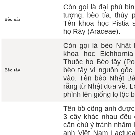
Còn gọi là đại phù bìn
tượng, bèo tía, thủy p
Bèo cái
Tên khoa học Pistia s
họ Ráy (Araceae).
Còn gọi là bèo Nhật 
khoa học Eichhornia
Thuộc họ Bèo tây (Po
bèo tây vì nguồn gốc
Bèo tây
vào. Tên bèo Nhật Bả
rằng từ Nhật đưa về. L
phình lên giống lọ lộc b
Tên bồ công anh được 
3 cây khác nhau đều 
cần chú ý tránh nhầm 
anh Việt Nam Lactuca