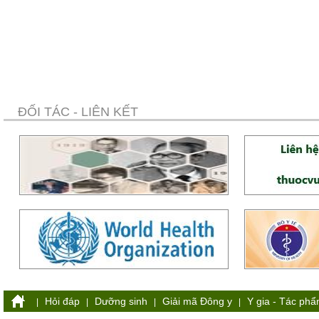
ĐỐI TÁC - LIÊN KẾT
Hỏi đáp
Dưỡng sinh
Giải mã Đông y
Y gia - Tác ph
|
|
|
|