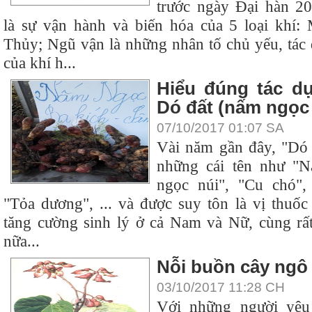
trước ngày Đại hàn 2
là sự vận hành và biến hóa của 5 loại khí:
Thủy; Ngũ vận là những nhân tố chủ yếu, tác 
của khí h...
Hiểu đúng tác dụ
Dó đất (nấm ngọc
07/10/2017 01:07 SA
Vài năm gần đây, "Dó đ
những cái tên như "
ngọc núi", "Cu chó",
"Tỏa dương", ... và được suy tôn là vị thuốc
tăng cường sinh lý ở cả Nam và Nữ, cùng rấ
nữa...
Nỗi buồn cây ngô
03/10/2017 11:28 CH
Với những người yêu 