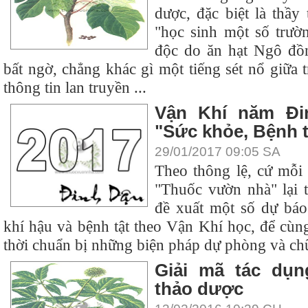
dược, đặc biệt là thầy
"học sinh một số trư
độc do ăn hạt Ngô đồn
bất ngờ, chẳng khác gì một tiếng sét nổ giữa
thông tin lan truyền ...
Vận Khí năm Đi
"Sức khỏe, Bệnh t
29/01/2017 09:05 SA
Theo thông lệ, cứ mỗi
"Thuốc vườn nhà" lại t
đề xuất một số dự báo 
khí hậu và bệnh tật theo Vận Khí học, để cù
thời chuẩn bị những biện pháp dự phòng và chữa 
Giải mã tác dụn
thảo dược