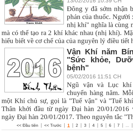
13/02/2016 10:39 CH
Đông y đã sớm nhận bi
phản của thuốc. Người x
nhị khí" nghĩa là cùng 
mà có thể tạo ra 2 khí khác nhau (nhị khí). M
hiểu biết về cơ chế của của nguyên lý điều tiết h
Vận Khí năm Bín
"Sức khỏe, Dưỡ
bệnh"
05/02/2016 11:51 CH
Ngũ vận và Lục khí 
chuyển hàng năm. Mỗ
một Khí chủ sự, gọi là "Tuế vận" và "Tuế k
Thân khởi đầu từ ngày Đại hàn 20/01/2016 v
ngày Đại hàn 20/01/2017. Theo nguyên tắc "Thi
|
|
|
|
|
|
|
|
|
<< Đầu tiên
<< Trước
1
2
3
4
5
6
7
...