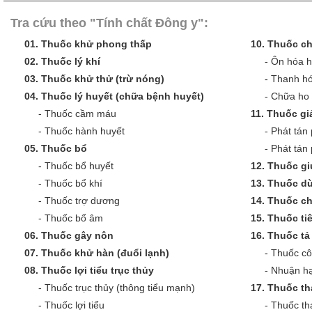
Tra cứu theo "Tính chất Đông y":
01.
Thuốc khử phong thấp
10.
Thuốc ch
02.
Thuốc lý khí
-
Ôn hóa 
03.
Thuốc khử thử (trừ nóng)
-
Thanh hó
04.
Thuốc lý huyết (chữa bệnh huyết)
-
Chữa ho 
-
Thuốc cầm máu
11.
Thuốc giả
-
Thuốc hành huyết
-
Phát tán 
05.
Thuốc bổ
-
Phát tán
-
Thuốc bổ huyết
12.
Thuốc gi
-
Thuốc bổ khí
13.
Thuốc dù
-
Thuốc trợ dương
14.
Thuốc c
-
Thuốc bổ âm
15.
Thuốc ti
06.
Thuốc gây nôn
16.
Thuốc tả 
07.
Thuốc khử hàn (đuổi lạnh)
-
Thuốc cô
08.
Thuốc lợi tiểu trục thủy
-
Nhuận hạ
-
Thuốc trục thủy (thông tiểu mạnh)
17.
Thuốc th
-
Thuốc lợi tiểu
-
Thuốc th