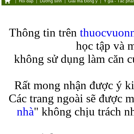
Hỏi đáp
Dưỡng sinh
Giải mã Đông y
Y gia - Tác ph
|
|
|
|
Thông tin trên
thuocvuon
học tập và 
không sử dụng làm căn cứ
Rất mong nhận được ý ki
Các trang ngoài sẽ được m
nhà
" không chịu trách n