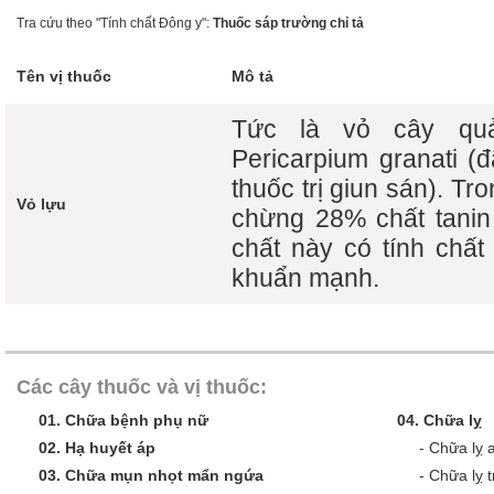
Tra cứu theo "Tính chất Đông y":
Thuốc sáp trường chỉ tả
Tên vị thuốc
Mô tả
Tức là vỏ cây qu
Pericarpium granati (
thuốc trị giun sán). T
Vỏ lựu
chừng 28% chất tanin
chất này có tính chất
khuẩn mạnh.
Các cây thuốc và vị thuốc:
01.
Chữa bệnh phụ nữ
04.
Chữa lỵ
02.
Hạ huyết áp
-
Chữa lỵ 
03.
Chữa mụn nhọt mẩn ngứa
-
Chữa lỵ t