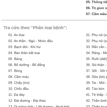
05.
Thông tiể
06.
Trị giun 
07.
Cầm máu
Tra cứu theo "Phân loại bệnh":
01.
An thai
31.
Phụ nữ (s
02.
An thần - Ngủ - Nhức đầu
32.
Phụ nữ (s
03.
Bạch đới - Khí hư
33.
Rắn cắn -
04.
Bán thân bất toại
34.
Răng - Mi
05.
Báng
35.
Ruồi (diệt
06.
Bổ dưỡng - Bổ đắng
36.
Sỏi thận -
07.
Bỏng
37.
Sốt - Sốt
08.
Cầm máu
38.
Sữa (lợi)
09.
Chấy (trừ)
39.
Tai - Mũi 
10.
Chốc đầu
40.
Táo bón
11.
Dạ dày
41.
Tê thấp -
12.
Đái đường - Đái tháo
42.
Thần kinh
13.
Di mộng tinh - Liệt dương - Hoạt tinh
43.
Thiên trụy