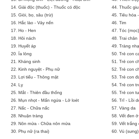
14.
Giải độc (thuốc) - Thuốc có độc
44.
Thuốc giu
15.
Giòi, bọ, sâu (trừ)
45.
Tiêu hóa 
16.
Hắc lào - Vảy nến
46.
Tim
17.
Ho - Hen
47.
Tóc (mọc)
18.
Hôi nách
48.
Trai chân
19.
Huyết áp
49.
Tràng nh
20.
Ỉa lỏng
50.
Trẻ con 
21.
Kháng sinh
51.
Trẻ con c
22.
Kinh nguyệt - Phụ nữ
52.
Trẻ con c
23.
Lợi tiểu - Thông mật
53.
Trẻ con đ
24.
Lỵ
54.
Trẻ con tr
25.
Mắt - Thiên đầu thống
55.
Trẻ con tư
26.
Mụn nhọt - Mẩn ngứa - Lở loét
56.
Trĩ - Lồi 
27.
Nấc - Chữa nấc
57.
Vàng da
28.
Nhuận tràng
58.
Vết đen ở
29.
Nôn mửa - Chữa nôn mửa
59.
Vết trắng
30.
Phụ nữ (ra thai)
60.
Vú (sưng)