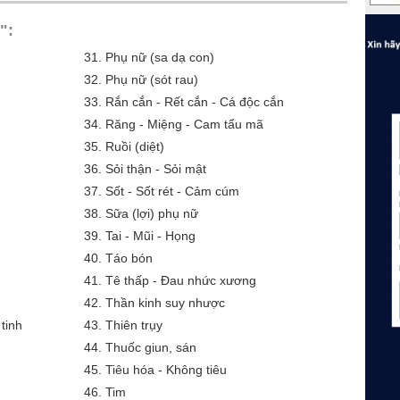
":
31.
Phụ nữ (sa dạ con)
32.
Phụ nữ (sót rau)
33.
Rắn cắn - Rết cắn - Cá độc cắn
34.
Răng - Miệng - Cam tẩu mã
35.
Ruồi (diệt)
36.
Sỏi thận - Sỏi mật
37.
Sốt - Sốt rét - Cảm cúm
38.
Sữa (lợi) phụ nữ
39.
Tai - Mũi - Họng
40.
Táo bón
41.
Tê thấp - Đau nhức xương
42.
Thần kinh suy nhược
tinh
43.
Thiên trụy
44.
Thuốc giun, sán
45.
Tiêu hóa - Không tiêu
46.
Tim