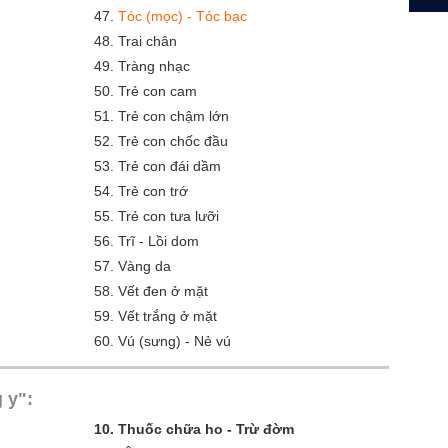
47.
Tóc (mọc) - Tóc bạc
48.
Trai chân
49.
Tràng nhạc
50.
Trẻ con cam
51.
Trẻ con chậm lớn
52.
Trẻ con chốc đầu
53.
Trẻ con đái dầm
54.
Trẻ con trớ
55.
Trẻ con tưa lưỡi
56.
Trĩ - Lồi dom
57.
Vàng da
58.
Vết đen ở mặt
59.
Vết trắng ở mặt
60.
Vú (sưng) - Nẻ vú
 y":
10.
Thuốc chữa ho - Trừ đờm