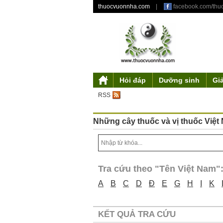
thuocvuonnha.com
|
facebook.com/th
Hỏi đáp
Dưỡng sinh
Gi
Giới thiệu
Mỹ phẩm từ thiên nhiên
Triết lý dưỡng sinh
Tư duy độc đáo
Y gia
Tác phẩm
Điều khoản sử 
Truyền thu
Ẩm thự
Th
RSS
Những cây thuốc và vị thuốc Việt
Tra cứu theo "Tên Việt Nam"
A
B
C
D
Đ
E
G
H
I
K
KẾT QUẢ TRA CỨU