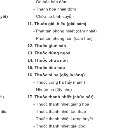
-
Ôn hóa hàn đờm
-
Thanh hóa nhiệt đờm
yết)
-
Chữa ho bình suyễn
11.
Thuốc giải biểu (giải cảm)
-
Phát tán phong nhiệt (cảm nhiệt)
-
Phát tán phong hàn (cảm hàn)
12.
Thuốc giun sán
13.
Thuốc dùng ngoài
14.
Thuốc chữa nôn
15.
Thuốc tiêu hóa
16.
Thuốc tả hạ (gây ỉa lỏng)
-
Thuốc công hạ (tẩy mạnh)
-
Nhuận hạ (tẩy nhẹ)
nh)
17.
Thuốc thanh nhiệt (chữa sốt)
-
Thuốc thanh nhiệt giáng hỏa
iếu
-
Thuốc thanh nhiệt táo thấp
-
Thuốc thanh nhiệt lương huyết
-
Thuốc thanh nhiệt giải độc