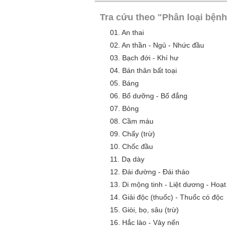
Tra cứu theo "Phân loại bệnh
01.
An thai
02.
An thần - Ngủ - Nhức đầu
03.
Bạch đới - Khí hư
04.
Bán thân bất toại
05.
Báng
06.
Bổ dưỡng - Bổ đắng
07.
Bỏng
08.
Cầm máu
09.
Chấy (trừ)
10.
Chốc đầu
11.
Dạ dày
12.
Đái đường - Đái tháo
13.
Di mộng tinh - Liệt dương - Hoạt 
14.
Giải độc (thuốc) - Thuốc có độc
15.
Giòi, bọ, sâu (trừ)
16.
Hắc lào - Vảy nến