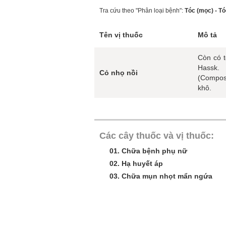
Tra cứu theo "Phân loại bệnh":
Tóc (mọc) - T
Tên vị thuốc
Mô tả
Còn có t
Hassk.
Cỏ nhọ nồi
(Composi
khô.
Các cây thuốc và vị thuốc:
01.
Chữa bệnh phụ nữ
02.
Hạ huyết áp
03.
Chữa mụn nhọt mẩn ngứa