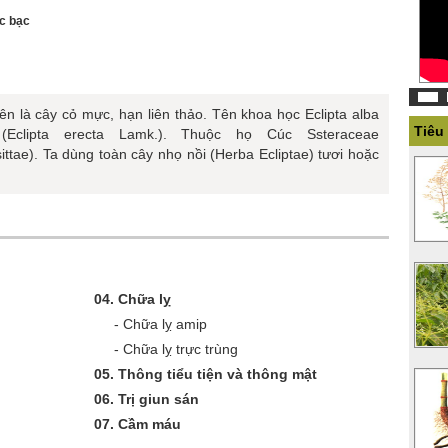
óc bạc
ên là cây cỏ mực, hạn liên thảo. Tên khoa học Eclipta alba
Tiêu
 (Eclipta erecta Lamk.). Thuộc họ Cúc Ssteraceae
ttae). Ta dùng toàn cây nhọ nồi (Herba Ecliptae) tươi hoặc
04.
Chữa lỵ
-
Chữa lỵ amip
-
Chữa lỵ trực trùng
05.
Thông tiểu tiện và thông mật
06.
Trị giun sán
07.
Cầm máu