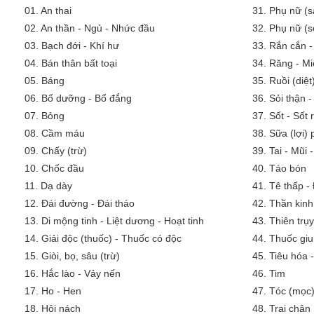
01.
An thai
31.
Phụ nữ (s
02.
An thần - Ngủ - Nhức đầu
32.
Phụ nữ (s
03.
Bạch đới - Khí hư
33.
Rắn cắn -
04.
Bán thân bất toại
34.
Răng - Mi
05.
Báng
35.
Ruồi (diệt
06.
Bổ dưỡng - Bổ đắng
36.
Sỏi thận -
07.
Bỏng
37.
Sốt - Sốt
08.
Cầm máu
38.
Sữa (lợi)
09.
Chấy (trừ)
39.
Tai - Mũi 
10.
Chốc đầu
40.
Táo bón
11.
Dạ dày
41.
Tê thấp -
12.
Đái đường - Đái tháo
42.
Thần kinh
13.
Di mộng tinh - Liệt dương - Hoạt tinh
43.
Thiên trụy
14.
Giải độc (thuốc) - Thuốc có độc
44.
Thuốc giu
15.
Giòi, bọ, sâu (trừ)
45.
Tiêu hóa 
16.
Hắc lào - Vảy nến
46.
Tim
17.
Ho - Hen
47.
Tóc (mọc)
18.
Hôi nách
48.
Trai chân