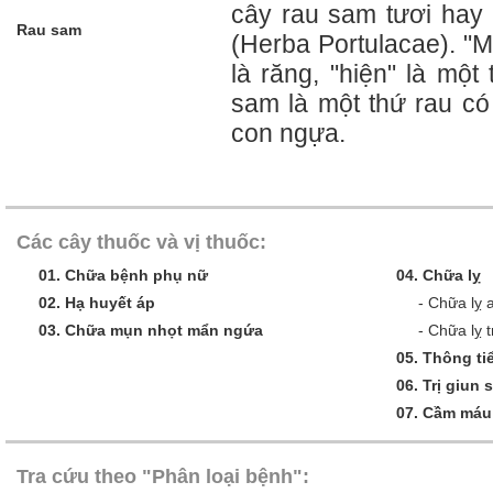
cây rau sam tươi hay
Rau sam
(Herba Portulacae). "M
là răng, "hiện" là một
sam là một thứ rau có
con ngựa.
Các cây thuốc và vị thuốc:
01.
Chữa bệnh phụ nữ
04.
Chữa lỵ
02.
Hạ huyết áp
-
Chữa lỵ 
03.
Chữa mụn nhọt mẩn ngứa
-
Chữa lỵ t
05.
Thông tiể
06.
Trị giun 
07.
Cầm máu
Tra cứu theo "Phân loại bệnh":