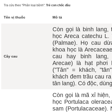
Tra cứu theo "Phân loại bệnh":
Trẻ con chốc đầu
Tên vị thuốc
Mô tả
Còn gọi là binh lang,
học Areca catechu L.
(Palmae). Họ cau dừ
khoa học là Arecaceae
cau hay binh lang,
Cây cau
Arecae) là hạt phơi
("Tân" = khách, "tân
khách đem trầu cau ra
tân lang). Có độc, dùng
Còn gọi là mã xỉ hiện,
học Portulaca olerac
sam (Portulacaceae). 