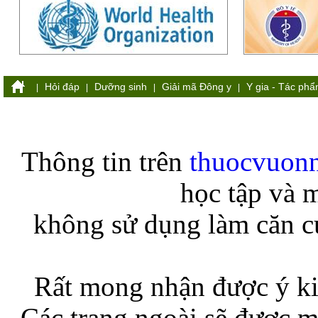
Hỏi đáp
Dưỡng sinh
Giải mã Đông y
Y gia - Tác ph
|
|
|
|
Thông tin trên
thuocvuon
học tập và 
không sử dụng làm căn cứ
Rất mong nhận được ý ki