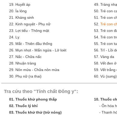
19.
Huyết áp
49.
Tràng nh
20.
Ỉa lỏng
50.
Trẻ con 
21.
Kháng sinh
51.
Trẻ con c
22.
Kinh nguyệt - Phụ nữ
52.
Trẻ con c
23.
Lợi tiểu - Thông mật
53.
Trẻ con đ
24.
Lỵ
54.
Trẻ con tr
25.
Mắt - Thiên đầu thống
55.
Trẻ con tư
26.
Mụn nhọt - Mẩn ngứa - Lở loét
56.
Trĩ - Lồi 
27.
Nấc - Chữa nấc
57.
Vàng da
28.
Nhuận tràng
58.
Vết đen ở
29.
Nôn mửa - Chữa nôn mửa
59.
Vết trắng
30.
Phụ nữ (ra thai)
60.
Vú (sưng)
Tra cứu theo "Tính chất Đông y":
01.
Thuốc khử phong thấp
10.
Thuốc ch
02.
Thuốc lý khí
-
Ôn hóa 
03.
Thuốc khử thử (trừ nóng)
-
Thanh hó