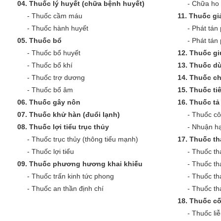
04.
Thuốc lý huyết (chữa bệnh huyết)
-
Chữa ho 
-
Thuốc cầm máu
11.
Thuốc giả
-
Thuốc hành huyết
-
Phát tán 
05.
Thuốc bổ
-
Phát tán
-
Thuốc bổ huyết
12.
Thuốc gi
-
Thuốc bổ khí
13.
Thuốc dù
-
Thuốc trợ dương
14.
Thuốc c
-
Thuốc bổ âm
15.
Thuốc ti
06.
Thuốc gây nôn
16.
Thuốc tả 
07.
Thuốc khử hàn (đuổi lạnh)
-
Thuốc cô
08.
Thuốc lợi tiểu trục thủy
-
Nhuận hạ
-
Thuốc trục thủy (thông tiểu mạnh)
17.
Thuốc th
-
Thuốc lợi tiểu
-
Thuốc th
09.
Thuốc phương hương khai khiếu
-
Thuốc th
-
Thuốc trấn kinh tức phong
-
Thuốc th
-
Thuốc an thần định chí
-
Thuốc tha
18.
Thuốc cố
-
Thuốc liễ