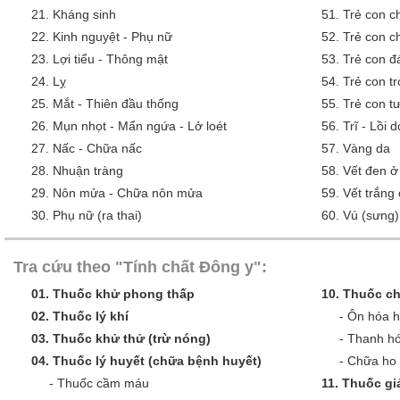
21.
Kháng sinh
51.
Trẻ con c
22.
Kinh nguyệt - Phụ nữ
52.
Trẻ con c
23.
Lợi tiểu - Thông mật
53.
Trẻ con đ
24.
Lỵ
54.
Trẻ con tr
25.
Mắt - Thiên đầu thống
55.
Trẻ con tư
26.
Mụn nhọt - Mẩn ngứa - Lở loét
56.
Trĩ - Lồi 
27.
Nấc - Chữa nấc
57.
Vàng da
28.
Nhuận tràng
58.
Vết đen ở
29.
Nôn mửa - Chữa nôn mửa
59.
Vết trắng
30.
Phụ nữ (ra thai)
60.
Vú (sưng)
Tra cứu theo "Tính chất Đông y":
01.
Thuốc khử phong thấp
10.
Thuốc ch
02.
Thuốc lý khí
-
Ôn hóa 
03.
Thuốc khử thử (trừ nóng)
-
Thanh hó
04.
Thuốc lý huyết (chữa bệnh huyết)
-
Chữa ho 
-
Thuốc cầm máu
11.
Thuốc giả