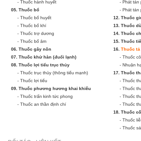
-
Thuốc hành huyết
-
Phát tán 
05.
Thuốc bổ
-
Phát tán
-
Thuốc bổ huyết
12.
Thuốc gi
-
Thuốc bổ khí
13.
Thuốc dù
-
Thuốc trợ dương
14.
Thuốc c
-
Thuốc bổ âm
15.
Thuốc ti
06.
Thuốc gây nôn
16.
Thuốc tả 
07.
Thuốc khử hàn (đuổi lạnh)
-
Thuốc cô
08.
Thuốc lợi tiểu trục thủy
-
Nhuận hạ
-
Thuốc trục thủy (thông tiểu mạnh)
17.
Thuốc th
-
Thuốc lợi tiểu
-
Thuốc th
09.
Thuốc phương hương khai khiếu
-
Thuốc th
-
Thuốc trấn kinh tức phong
-
Thuốc th
-
Thuốc an thần định chí
-
Thuốc tha
18.
Thuốc cố
-
Thuốc liễ
-
Thuốc sá