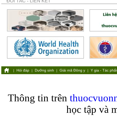
ĐỐI TÁC - LIÊN KẾT
Hỏi đáp
Dưỡng sinh
Giải mã Đông y
Y gia - Tác ph
|
|
|
|
Thông tin trên
thuocvuon
học tập và 