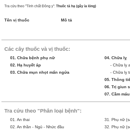
Tra cứu theo "Tính chất Đông y":
Thuốc tả hạ (gây ỉa lỏng)
Tên vị thuốc
Mô tả
Các cây thuốc và vị thuốc:
01.
Chữa bệnh phụ nữ
04.
Chữa lỵ
02.
Hạ huyết áp
-
Chữa lỵ 
03.
Chữa mụn nhọt mẩn ngứa
-
Chữa lỵ t
05.
Thông tiể
06.
Trị giun 
07.
Cầm máu
Tra cứu theo "Phân loại bệnh":
01.
An thai
31.
Phụ nữ (s
02.
An thần - Ngủ - Nhức đầu
32.
Phụ nữ (s