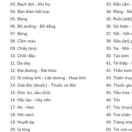
03.
Bạch đới - Khí hư
33.
Rắn cắn -
04.
Bán thân bất toại
34.
Răng - Mi
05.
Báng
35.
Ruồi (diệt
06.
Bổ dưỡng - Bổ đắng
36.
Sỏi thận -
07.
Bỏng
37.
Sốt - Sốt
08.
Cầm máu
38.
Sữa (lợi)
09.
Chấy (trừ)
39.
Tai - Mũi 
10.
Chốc đầu
40.
Táo bón
11.
Dạ dày
41.
Tê thấp -
12.
Đái đường - Đái tháo
42.
Thần kinh
13.
Di mộng tinh - Liệt dương - Hoạt tinh
43.
Thiên trụy
14.
Giải độc (thuốc) - Thuốc có độc
44.
Thuốc giu
15.
Giòi, bọ, sâu (trừ)
45.
Tiêu hóa 
16.
Hắc lào - Vảy nến
46.
Tim
17.
Ho - Hen
47.
Tóc (mọc)
18.
Hôi nách
48.
Trai chân
19.
Huyết áp
49.
Tràng nh
20.
Ỉa lỏng
50.
Trẻ con 