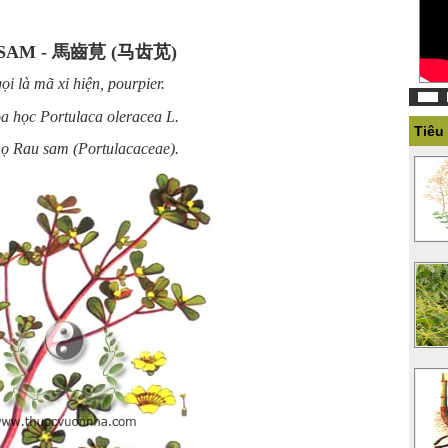
SAM - 馬齒莧 (马齿苋)
ọi là mã xỉ hiện, pourpier.
a học Portulaca oleracea L.
Tiêu
ọ Rau sam (Portulacaceae).