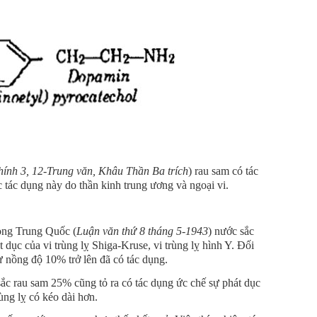
chính 3, 12-Trung văn, Khâu Thần Ba trích
) rau sam có tác
ác dụng này do thần kinh trung ương và ngoại vi.
òng Trung Quốc (
Luận văn thứ 8 tháng 5-1943
) nước sắc
dục của vi trùng lỵ Shiga-Kruse, vi trùng lỵ hình Y. Đối
từ nồng độ 10% trở lên đã có tác dụng.
ắc rau sam 25% cũng tỏ ra có tác dụng ức chế sự phát dục
rùng lỵ có kéo dài hơn.