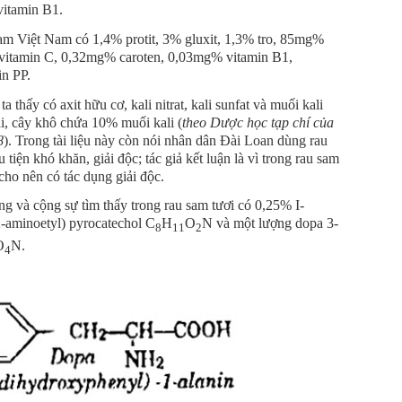
vitamin B1.
am Việt Nam có 1,4% protit, 3% gluxit, 1,3% tro, 85mg%
vitamin C, 0,32mg% caroten, 0,03mg% vitamin B1,
n PP.
thấy có axit hữu cơ, kali nitrat, kali sunfat và muối kali
i, cây khô chứa 10% muối kali (
theo Dược học tạp chí của
8
). Trong tài liệu này còn nói nhân dân Đài Loan dùng rau
tiện khó khăn, giải độc; tác giả kết luận là vì trong rau sam
 cho nên có tác dụng giải độc.
eng và cộng sự tìm thấy trong rau sam tươi có 0,25% I-
-aminoetyl) pyrocatechol C
H
O
N và một lượng dopa 3-
8
11
2
O
N.
4