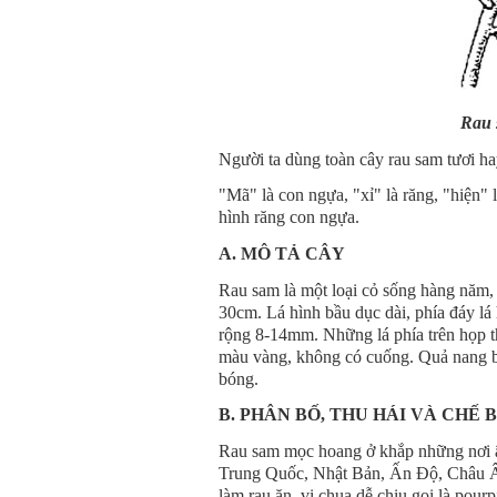
Rau 
Người ta dùng toàn cây rau sam tươi ha
"Mã" là con ngựa, "xỉ" là răng, "hiện" l
hình răng con ngựa.
A. MÔ TẢ CÂY
Rau sam là một loại cỏ sống hàng năm,
30cm. Lá hình bầu dục dài, phía đáy lá 
rộng 8-14mm. Những lá phía trên họp t
màu vàng, không có cuống. Quả nang b
bóng.
B. PHÂN BỐ, THU HÁI VÀ CHẾ 
Rau sam mọc hoang ở khắp những nơi 
Trung Quốc, Nhật Bản, Ấn Độ, Châu Âu.
làm rau ăn, vị chua dễ chịu gọi là pourpi