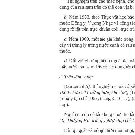
- Thí nghiệm trên chó mắc bệnh, cho u
dụng của rau sam trên cơ thể con vật bị
b.
Năm 1953, theo Thực vật học báo [
thuốc Đông y, Vương Nhạc và cộng tác đ
dụng rõ rệt trên trực khuẩn coli, trực t
c.
Năm 1960, một tác giả khác trong b
cấy vi trùng lỵ trong nước canh có rau 
thuốc.
d.
Đối với vi trùng bệnh ngoài da, n
thấy nước rau sam 1:6 có tác dụng ức 
3. Trên lâm sàng:
Rau sam được thí nghiệm chữa có kết qu
1960 chữa 54 trường hợp, khỏi 53
), (T
trung y tạp chí 1968, tháng 9: 16-17),
hợp).
Ngoài ra còn có tác dụng chữa ho lâu 
40; Thượng Hải trung y dược tạp chí 1
Dùng ngoài và uống chữa mụn nhọt, sư