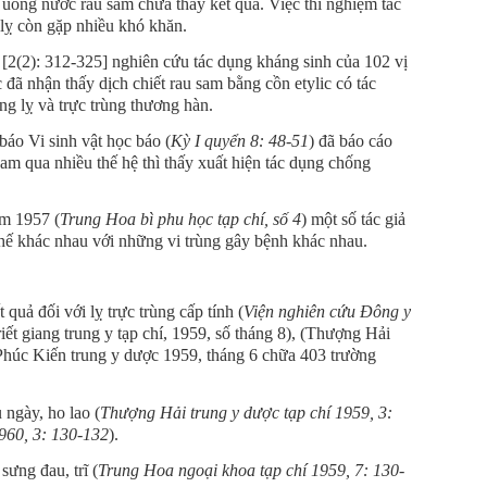
ống nước rau sam chưa thấy kết quả. Việc thí nghiệm tác
 lỵ còn gặp nhiều khó khăn.
2(2): 312-325] nghiên cứu tác dụng kháng sinh của 102 vị
ã nhận thấy dịch chiết rau sam bằng cồn etylic có tác
rùng lỵ và trực trùng thương hàn.
áo Vi sinh vật học báo (
Kỳ I quyển 8: 48-51
) đã báo cáo
sam qua nhiều thế hệ thì thấy xuất hiện tác dụng chống
ăm 1957 (
Trung Hoa bì phu học tạp chí, số 4
) một số tác giả
chế khác nhau với những vi trùng gây bệnh khác nhau.
ả đối với lỵ trực trùng cấp tính (
Viện nghiên cứu Đông y
riết giang trung y tạp chí, 1959, số tháng 8), (Thượng Hải
 (Phúc Kiến trung y dược 1959, tháng 6 chữa 403 trường
ngày, ho lao (
Thượng Hải trung y dược tạp chí 1959, 3:
960, 3: 130-132
).
ng đau, trĩ (
Trung Hoa ngoại khoa tạp chí 1959, 7: 130-