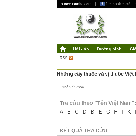
thuocvuonnha.com
|
facebook.com/th
Hỏi đáp
Dưỡng sinh
Gi
Giới thiệu
Mỹ phẩm từ thiên nhiên
Triết lý dưỡng sinh
Tư duy độc đáo
Y gia
Tác phẩm
Điều khoản sử 
Truyền thu
Ẩm thự
Th
RSS
Những cây thuốc và vị thuốc Việt
Tra cứu theo "Tên Việt Nam"
A
B
C
D
Đ
E
G
H
I
K
KẾT QUẢ TRA CỨU