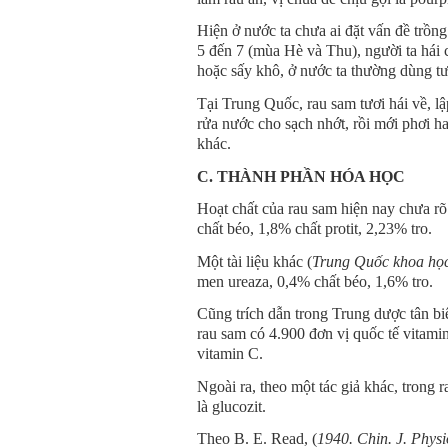
Hiện ở nước ta chưa ai đặt vấn đề trồn
5 đến 7 (mùa Hè và Thu), người ta hái c
hoặc sấy khô, ở nước ta thường dùng tư
Tại Trung Quốc, rau sam tươi hái về, lậ
rửa nước cho sạch nhớt, rồi mới phơi h
khác.
C. THÀNH PHẦN HÓA HỌC
Hoạt chất của rau sam hiện nay chưa rõ
chất béo, 1,8% chất protit, 2,23% tro.
Một tài liệu khác (
Trung Quốc khoa học 
men ureaza, 0,4% chất béo, 1,6% tro.
Cũng trích dẫn trong Trung dược tân bi
rau sam có 4.900 đơn vị quốc tế vitami
vitamin C.
Ngoài ra, theo một tác giả khác, trong 
là glucozit.
Theo B. E. Read, (
1940. Chin. J. Physi