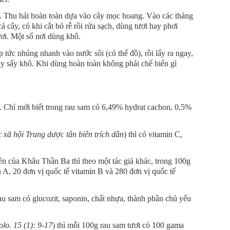
g. Thu hái hoàn toàn dựa vào cây mọc hoang. Vào các tháng
ả cây, có khi cắt bỏ rễ rồi rửa sạch, dùng tươi hay phơi
ơi. Một số nơi dùng khô.
p tức nhúng nhanh vào nước sôi (có thể đồ), rồi lấy ra ngay,
ay sấy khô. Khi dùng hoàn toàn không phải chế biến gì
. Chỉ mới biết trong rau sam có 6,49% hydrat cacbon, 0,5%
xã hội Trung dược tân biên trích dẫn
) thì có vitamin C,
ên của Khâu Thần Ba thì theo một tác giả khác, trong 100g
n A, 20 đơn vị quốc tế vitamin B và 280 đơn vị quốc tế
rau sam có glucozit, saponin, chất nhựa, thành phần chủ yếu
olo. 15 (1): 9-17
) thì mỗi 100g rau sam tươi có 100 gama