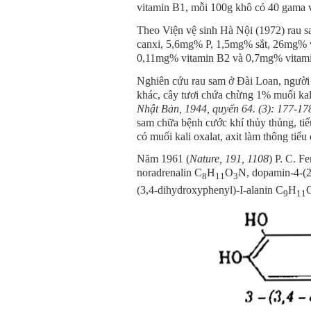
vitamin B1, mỗi 100g khô có 40 gama 
Theo Viện vệ sinh Hà Nội (1972) rau s
canxi, 5,6mg% P, 1,5mg% sắt, 26mg% 
0,11mg% vitamin B2 và 0,7mg% vitami
Nghiên cứu rau sam ở Đài Loan, người ta 
khác, cây tươi chứa chừng 1% muối kal
Nhật Bản, 1944, quyển 64. (3): 177-17
sam chữa bệnh cước khí thủy thủng, tiểu 
có muối kali oxalat, axit làm thông tiểu
Năm 1961 (
Nature, 191, 1108
) P. C. F
noradrenalin C
H
O
N, dopamin-4-(2
8
11
3
(3,4-dihydroxyphenyl)-I-alanin C
H
9
11