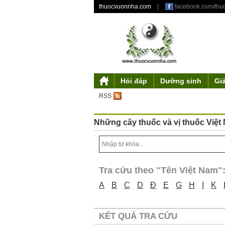
thuocvuonnha.com
|
facebook.com/th
Hỏi đáp
Dưỡng sinh
Gi
Giới thiệu
Mỹ phẩm từ thiên nhiên
Triết lý dưỡng sinh
Tư duy độc đáo
Y gia
Tác phẩm
Điều khoản sử 
Truyền thu
Ẩm thự
Th
RSS
Những cây thuốc và vị thuốc Việt
Tra cứu theo "Tên Việt Nam"
A
B
C
D
Đ
E
G
H
I
K
KẾT QUẢ TRA CỨU