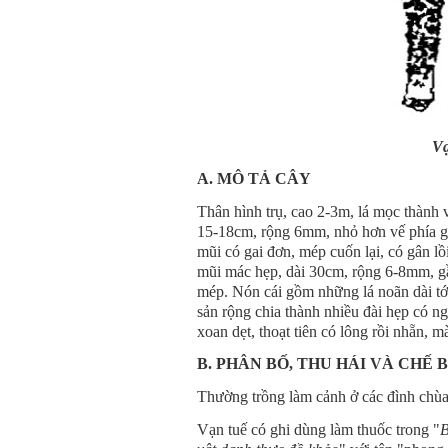
Vạ
A. MÔ TẢ CÂY
Thân hình trụ, cao 2-3m, lá mọc thành v
15-18cm, rộng 6mm, nhỏ hơn vế phía gố
mũi có gai đơn, mép cuốn lại, có gân lồ
mũi mác hẹp, dài 30cm, rộng 6-8mm, gầ
mép. Nón cái gồm những lá noãn dài tớ
sản rộng chia thành nhiều đài hẹp có n
xoan dẹt, thoạt tiên có lông rồi nhẵn, 
B. PHÂN BỐ, THU HÁI VÀ CHẾ 
Thường trồng làm cảnh ở các đình chùa
Vạn tuế có ghi dùng làm thuốc trong "
B