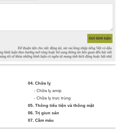
Để thuận tiện cho việc đăng tải, xin vui lòng nhập tiếng Việt có dấu.
bình luận theo hướng mở rộng hoặc bổ sung thông tin liên quan đến bài viết.
úng tôi sẽ khóa những bình luận có ngôn từ mang tính kích động hoặc bất nhã.
04.
Chữa lỵ
-
Chữa lỵ amip
-
Chữa lỵ trực trùng
05.
Thông tiểu tiện và thông mật
06.
Trị giun sán
07.
Cầm máu