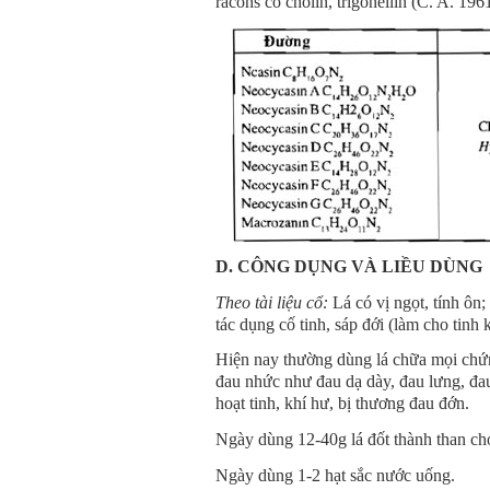
racons có cholin, trigonellin (C. A. 19
D. CÔNG DỤNG VÀ LIỀU DÙNG
Theo tài liệu cổ:
Lá có vị ngọt, tính ôn;
tác dụng cố tinh, sáp đới (làm cho tinh k
Hiện nay thường dùng lá chữa mọi chứ
đau nhức như đau dạ dày, đau lưng, đ
hoạt tinh, khí hư, bị thương đau đớn.
Ngày dùng 12-40g lá đốt thành than ch
Ngày dùng 1-2 hạt sắc nước uống.