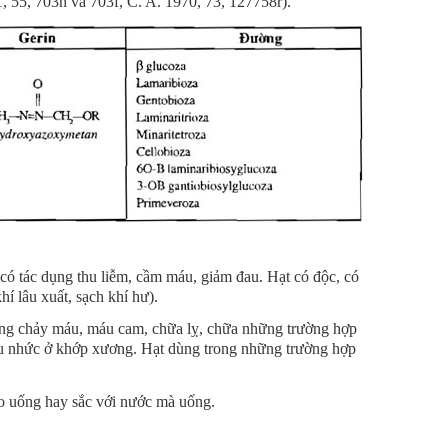
61, 55, 703h và 703f, C. A. 1970, 73, 127758r).
 có tác dụng thu liễm, cầm máu, giảm đau. Hạt có độc, có
hí lâu xuất, sạch khí hư).
ng chảy máu, máu cam, chữa lỵ, chữa những trường hợp
au nhức ở khớp xương. Hạt dùng trong những trường hợp
o uống hay sắc với nước mà uống.