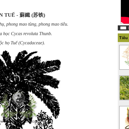
N TUẾ - 蘇鐵 (苏铁)
 thụ, phong mao tùng, phong mao tiêu.
a học Cycas revoluta Thunb.
Tiêu
ộc họ Tuế (Cycadaceae).