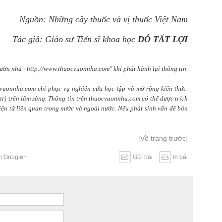
Nguồn: Những cây thuốc và vị thuốc Việt Nam
Tác giả: Giáo sư Tiến sĩ khoa học
ĐỖ TẤT LỢI
ườn nhà - http://www.thuocvuonnha.com" khi phát hành lại thông tin.
cvuonnha.com chỉ phục vụ nghiên cứu học tập và mở rộng kiến thức.
rị trên lâm sàng. Thông tin trên thuocvuonnha.com có thể được trích
điện tử liên quan trong nước và ngoài nước. Nếu phát sinh vấn đề bản
[Về trang trước]
ên Google+
Gửi bài
In bài