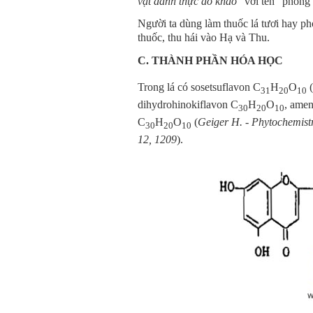
vật danh thực đồ khảo
" với tên "phong
Người ta dùng làm thuốc lá tươi hay p
thuốc, thu hái vào Hạ và Thu.
C. THÀNH PHẦN HÓA HỌC
Trong lá có sosetsuflavon C
H
O
31
20
10
dihydrohinokiflavon C
H
O
, amen
30
20
10
C
H
O
(
Geiger H. - Phytochemistr
30
20
10
12, 1209
).