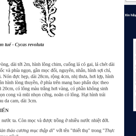
n tuế - Cycas revoluta
òng, dài tới 2m, hình lông chim, cuống lá có gai, lá chét dài
c và phía ngọn, gần mọc đối, nguyên, nhẵn, hình sợi chỉ,
i. Nón đực hẹp, dài 28cm, rộng 4cm, nhị thưa, hơi lợp, hình
n hình lòng thuyền, ở phía trên mang bao phấn dọc theo
i 20cm, có lông màu trắng hơi vàng, có phần không sinh
gọn cong và mũi nhọn cứng, noãn có lông. Hạt hình trái
màu da cam, dài 3cm.
BIẾN
 nước ta. Còn mọc và được trồng ở nhiều nước nhiệt đới.
ản thảo cương mục thập di
" với tên "thiết thụ" trong "
Thực