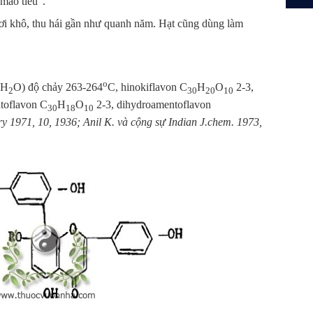
 mao tiêu".
hơi khô, thu hái gần như quanh năm. Hạt cũng dùng làm
o
(H
O) độ chảy 263-264
C, hinokiflavon C
H
O
2-3,
2
30
20
10
toflavon C
H
O
2-3, dihydroamentoflavon
30
18
10
y 1971, 10, 1936; Anil K. và cộng sự Indian J.chem. 1973,