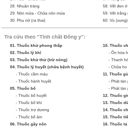
28.
Nhuận tràng
58.
Vết đen ở
29.
Nôn mửa - Chữa nôn mửa
59.
Vết trắng
30.
Phụ nữ (ra thai)
60.
Vú (sưng)
Tra cứu theo "Tính chất Đông y":
01.
Thuốc khử phong thấp
10.
Thuốc ch
02.
Thuốc lý khí
-
Ôn hóa 
03.
Thuốc khử thử (trừ nóng)
-
Thanh hó
04.
Thuốc lý huyết (chữa bệnh huyết)
-
Chữa ho 
-
Thuốc cầm máu
11.
Thuốc giả
-
Thuốc hành huyết
-
Phát tán 
05.
Thuốc bổ
-
Phát tán
-
Thuốc bổ huyết
12.
Thuốc gi
-
Thuốc bổ khí
13.
Thuốc dù
-
Thuốc trợ dương
14.
Thuốc c
-
Thuốc bổ âm
15.
Thuốc ti
06.
Thuốc gây nôn
16.
Thuốc tả 