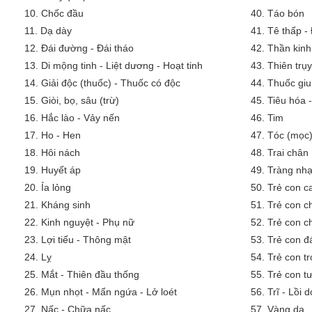
10.
Chốc đầu
40.
Táo bón
11.
Dạ dày
41.
Tê thấp -
12.
Đái đường - Đái tháo
42.
Thần kinh
13.
Di mộng tinh - Liệt dương - Hoạt tinh
43.
Thiên trụy
14.
Giải độc (thuốc) - Thuốc có độc
44.
Thuốc giu
15.
Giòi, bọ, sâu (trừ)
45.
Tiêu hóa 
16.
Hắc lào - Vảy nến
46.
Tim
17.
Ho - Hen
47.
Tóc (mọc)
18.
Hôi nách
48.
Trai chân
19.
Huyết áp
49.
Tràng nh
20.
Ỉa lỏng
50.
Trẻ con 
21.
Kháng sinh
51.
Trẻ con c
22.
Kinh nguyệt - Phụ nữ
52.
Trẻ con c
23.
Lợi tiểu - Thông mật
53.
Trẻ con đ
24.
Lỵ
54.
Trẻ con tr
25.
Mắt - Thiên đầu thống
55.
Trẻ con tư
26.
Mụn nhọt - Mẩn ngứa - Lở loét
56.
Trĩ - Lồi 
27.
Nấc - Chữa nấc
57.
Vàng da