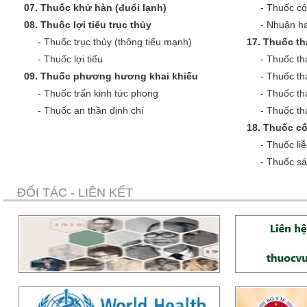
07.
Thuốc khử hàn (đuổi lạnh)
-
Thuốc cô
08.
Thuốc lợi tiểu trục thủy
-
Nhuận hạ
-
Thuốc trục thủy (thông tiểu mạnh)
17.
Thuốc th
-
Thuốc lợi tiểu
-
Thuốc th
09.
Thuốc phương hương khai khiếu
-
Thuốc th
-
Thuốc trấn kinh tức phong
-
Thuốc th
-
Thuốc an thần định chí
-
Thuốc tha
18.
Thuốc cố
-
Thuốc liễ
-
Thuốc sá
ĐỐI TÁC - LIÊN KẾT