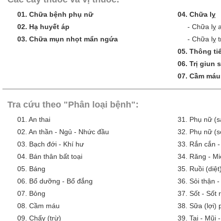
01.
Chữa bệnh phụ nữ
04.
Chữa lỵ
02.
Hạ huyết áp
-
Chữa lỵ 
03.
Chữa mụn nhọt mẩn ngứa
-
Chữa lỵ t
05.
Thông tiể
06.
Trị giun 
07.
Cầm máu
Tra cứu theo "Phân loại bệnh":
01.
An thai
31.
Phụ nữ (s
02.
An thần - Ngủ - Nhức đầu
32.
Phụ nữ (s
03.
Bạch đới - Khí hư
33.
Rắn cắn -
04.
Bán thân bất toại
34.
Răng - Mi
05.
Báng
35.
Ruồi (diệt
06.
Bổ dưỡng - Bổ đắng
36.
Sỏi thận -
07.
Bỏng
37.
Sốt - Sốt
08.
Cầm máu
38.
Sữa (lợi)
09.
Chấy (trừ)
39.
Tai - Mũi 