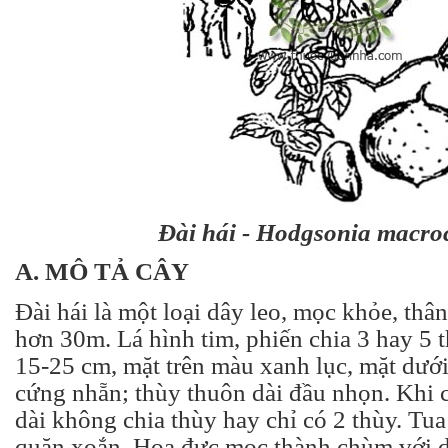
Đài hái - Hodgsonia macro
A. MÔ TẢ CÂY
Đài hái là một loại dây leo, mọc khỏe, thân
hơn 30m. Lá hình tim, phiến chia 3 hay 5 
15-25 cm, mặt trên màu xanh lục, mặt dưới
cứng nhẵn; thùy thuôn dài đầu nhọn. Khi c
dài không chia thùy hay chỉ có 2 thùy. Tu
quăn xoắn. Hoa đực mọc thành chùm với d