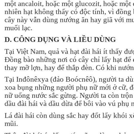
một ancaloit, hoặc một glucozit, hoặc một
nhiên hạt không thấy có độc tính, vì đồn
cây này vẫn dùng nướng ăn hay giã với mu
muối lạc.
D. CÔNG DỤNG VÀ LIỀU DÙNG
Tại Việt Nam, quả và hạt đài hái ít thấy đ
Đồng bào những nơi có cây chỉ lấy hạt để 
thay mỡ lợn, hay để thắp đèn. Có khi nướn
Tại Inđônêxya (đảo Boócnêô), người ta dù
xoa bụng những người phụ nữ mới ở cữ, đ
nữ uống nước sắc gừng. Người ta còn trộn t
dầu đài hái và dầu dừa để bôi vào vú phụ 
Lá đài hái còn dùng sắc hay đốt lấy khói 
mũi.