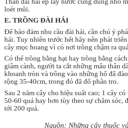
Thân đài hái ép lấy nước cũng dùng nhỏ m
loét mũi.
E. TRỒNG ĐÀI HÁI
Để bảo đảm nhu cầu đài hái, cần chú ý phát
hái. Tuy nhiên trước hết hãy nên phát triể
cây mọc hoang vì có nơi trồng chậm ra qu
Có thể trồng bằng hạt hay trồng bằng các
giâm cành, người ta cắt những mẩu thân d
khoanh tròn và trồng vào những hố đã đào
rộng 35-40cm, trong đó đã đổ phân tro.
Sau 2 năm cây cho hiệu suất cao; 1 cây có 
50-60 quả hay hơn tùy theo sự chăm sóc, đ
tới 200 quả.
Nguồn: Những cây thuốc và