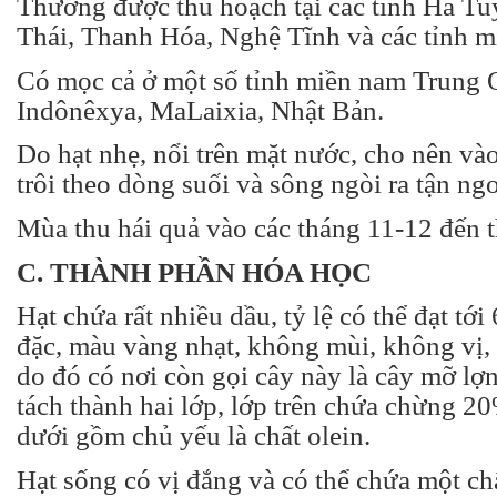
Thường được thu hoạch tại các tỉnh Hà Tu
Thái, Thanh Hóa, Nghệ Tĩnh và các tỉnh m
Có mọc cả ở một số tỉnh miền nam Trung 
Indônêxya, MaLaixia, Nhật Bản.
Do hạt nhẹ, nổi trên mặt nước, cho nên v
trôi theo dòng suối và sông ngòi ra tận ngo
Mùa thu hái quả vào các tháng 11-12 đến 
C. THÀNH PHẦN HÓA HỌC
Hạt chứa rất nhiều dầu, tỷ lệ có thể đạt tớ
đặc, màu vàng nhạt, không mùi, không vị,
do đó có nơi còn gọi cây này là cây mỡ lợn
tách thành hai lớp, lớp trên chứa chừng 2
dưới gồm chủ yếu là chất olein.
Hạt sống có vị đắng và có thể chứa một chấ