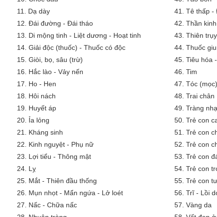
11.
Dạ dày
41.
Tê thấp -
12.
Đái đường - Đái tháo
42.
Thần kinh
13.
Di mộng tinh - Liệt dương - Hoạt tinh
43.
Thiên trụy
14.
Giải độc (thuốc) - Thuốc có độc
44.
Thuốc giu
15.
Giòi, bọ, sâu (trừ)
45.
Tiêu hóa 
16.
Hắc lào - Vảy nến
46.
Tim
17.
Ho - Hen
47.
Tóc (mọc)
18.
Hôi nách
48.
Trai chân
19.
Huyết áp
49.
Tràng nh
20.
Ỉa lỏng
50.
Trẻ con 
21.
Kháng sinh
51.
Trẻ con c
22.
Kinh nguyệt - Phụ nữ
52.
Trẻ con c
23.
Lợi tiểu - Thông mật
53.
Trẻ con đ
24.
Lỵ
54.
Trẻ con tr
25.
Mắt - Thiên đầu thống
55.
Trẻ con tư
26.
Mụn nhọt - Mẩn ngứa - Lở loét
56.
Trĩ - Lồi 
27.
Nấc - Chữa nấc
57.
Vàng da
28.
Nhuận tràng
58.
Vết đen ở