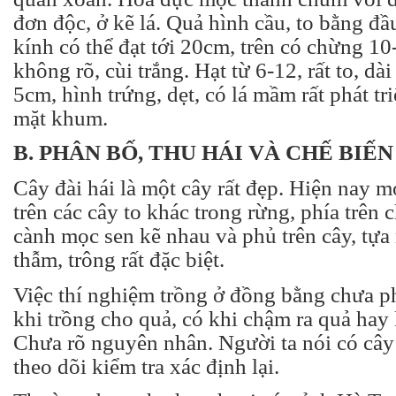
đơn độc, ở kẽ lá. Quả hình cầu, to bằng đ
kính có thể đạt tới 20cm, trên có chừng 10
không rõ, cùi trắng. Hạt từ 6-12, rất to, dài
5cm, hình trứng, dẹt, có lá mầm rất phát tr
mặt khum.
B. PHÂN BỐ, THU HÁI VÀ CHẾ BIẾN
Cây đài hái là một cây rất đẹp. Hiện nay m
trên các cây to khác trong rừng, phía trên 
cành mọc sen kẽ nhau và phủ trên cây, tự
thẫm, trông rất đặc biệt.
Việc thí nghiệm trồng ở đồng bằng chưa ph
khi trồng cho quả, có khi chậm ra quả hay
Chưa rõ nguyên nhân. Người ta nói có cây 
theo dõi kiểm tra xác định lại.