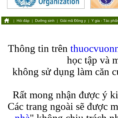
Hỏi đáp
Dưỡng sinh
Giải mã Đông y
Y gia - Tác ph
|
|
|
|
Thông tin trên
thuocvuon
học tập và 
không sử dụng làm căn cứ
Rất mong nhận được ý ki
Các trang ngoài sẽ được m
nhà
" không chịu trách n