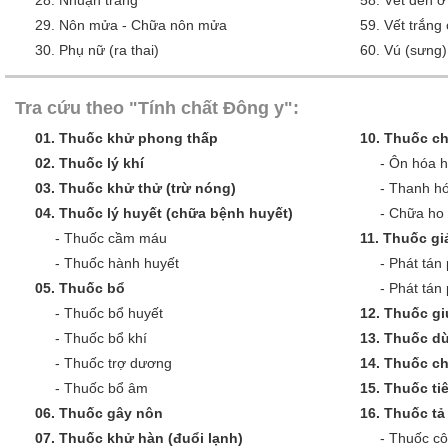
29.
Nôn mửa - Chữa nôn mửa
59.
Vết trắng
30.
Phụ nữ (ra thai)
60.
Vú (sưng)
Tra cứu theo "Tính chất Đông y":
01.
Thuốc khử phong thấp
10.
Thuốc ch
02.
Thuốc lý khí
-
Ôn hóa 
03.
Thuốc khử thử (trừ nóng)
-
Thanh hó
04.
Thuốc lý huyết (chữa bệnh huyết)
-
Chữa ho 
-
Thuốc cầm máu
11.
Thuốc giả
-
Thuốc hành huyết
-
Phát tán 
05.
Thuốc bổ
-
Phát tán
-
Thuốc bổ huyết
12.
Thuốc gi
-
Thuốc bổ khí
13.
Thuốc dù
-
Thuốc trợ dương
14.
Thuốc c
-
Thuốc bổ âm
15.
Thuốc ti
06.
Thuốc gây nôn
16.
Thuốc tả 
07.
Thuốc khử hàn (đuổi lạnh)
-
Thuốc cô