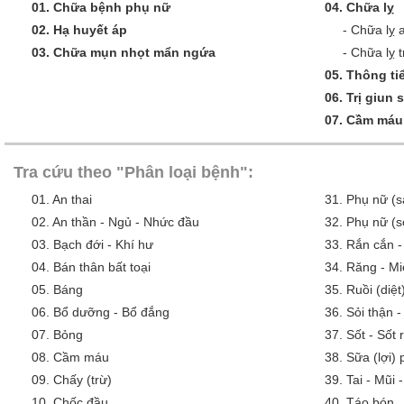
01.
Chữa bệnh phụ nữ
04.
Chữa lỵ
02.
Hạ huyết áp
-
Chữa lỵ 
03.
Chữa mụn nhọt mẩn ngứa
-
Chữa lỵ t
05.
Thông tiể
06.
Trị giun 
07.
Cầm máu
Tra cứu theo "Phân loại bệnh":
01.
An thai
31.
Phụ nữ (s
02.
An thần - Ngủ - Nhức đầu
32.
Phụ nữ (s
03.
Bạch đới - Khí hư
33.
Rắn cắn -
04.
Bán thân bất toại
34.
Răng - Mi
05.
Báng
35.
Ruồi (diệt
06.
Bổ dưỡng - Bổ đắng
36.
Sỏi thận -
07.
Bỏng
37.
Sốt - Sốt
08.
Cầm máu
38.
Sữa (lợi)
09.
Chấy (trừ)
39.
Tai - Mũi 
10.
Chốc đầu
40.
Táo bón