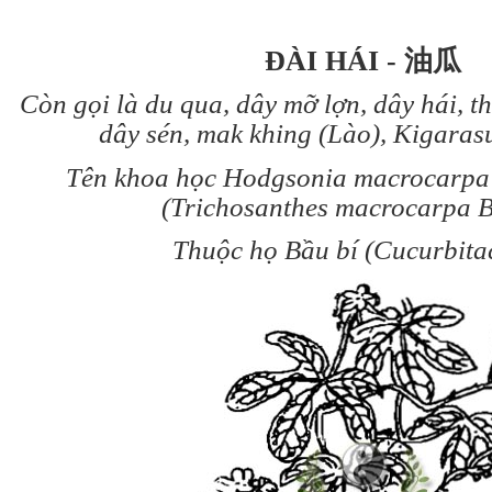
ĐÀI HÁI -
油瓜
Còn gọi là du qua, dây mỡ lợn, dây hái, t
dây sén, mak khing (Lào), Kigarasu
Tên khoa học Hodgsonia macrocarpa
(Trichosanthes macrocarpa B
Thuộc họ Bầu bí (Cucurbita