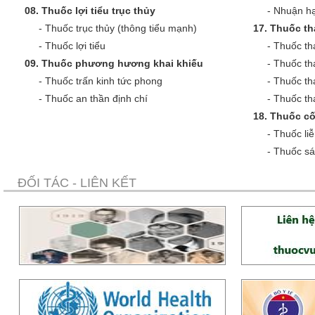
08.
Thuốc lợi tiểu trục thủy
-
Nhuận hạ
-
Thuốc trục thủy (thông tiểu mạnh)
17.
Thuốc th
-
Thuốc lợi tiểu
-
Thuốc th
09.
Thuốc phương hương khai khiếu
-
Thuốc th
-
Thuốc trấn kinh tức phong
-
Thuốc th
-
Thuốc an thần định chí
-
Thuốc tha
18.
Thuốc cố
-
Thuốc liễ
-
Thuốc sá
ĐỐI TÁC - LIÊN KẾT