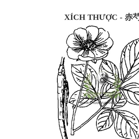
XÍCH THƯỢC -
赤