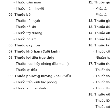
-
Thuốc cầm máu
11.
Thuốc giả
-
Thuốc hành huyết
-
Phát tán 
05.
Thuốc bổ
-
Phát tán
-
Thuốc bổ huyết
12.
Thuốc gi
-
Thuốc bổ khí
13.
Thuốc dù
-
Thuốc trợ dương
14.
Thuốc c
-
Thuốc bổ âm
15.
Thuốc ti
06.
Thuốc gây nôn
16.
Thuốc tả 
07.
Thuốc khử hàn (đuổi lạnh)
-
Thuốc cô
08.
Thuốc lợi tiểu trục thủy
-
Nhuận hạ
-
Thuốc trục thủy (thông tiểu mạnh)
17.
Thuốc th
-
Thuốc lợi tiểu
-
Thuốc th
09.
Thuốc phương hương khai khiếu
-
Thuốc th
-
Thuốc trấn kinh tức phong
-
Thuốc th
-
Thuốc an thần định chí
-
Thuốc tha
18.
Thuốc cố
-
Thuốc liễ
-
Thuốc sá