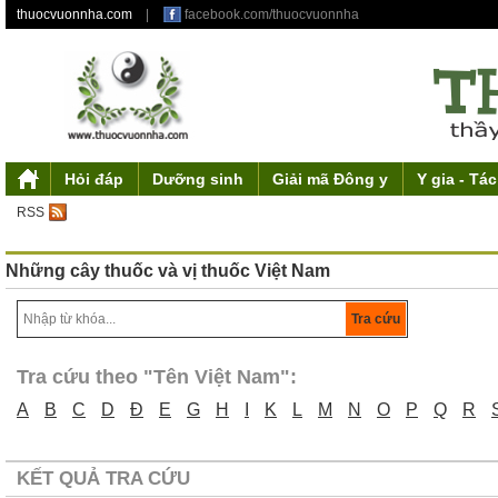
thuocvuonnha.com
|
facebook.com/thuocvuonnha
Hỏi đáp
Dưỡng sinh
Giải mã Đông y
Y gia - Tá
Giới thiệu
Mỹ phẩm từ thiên nhiên
Triết lý dưỡng sinh
Tư duy độc đáo
Y gia
Tác phẩm
Điều khoản sử dụng
Truyền thuyết - Giai thoại
Ẩm thực liệu dưỡng
Thuốc vườn nhà
Liên hệ
Dưỡng sinh 
Sơ đồ site
Dùng thuốc
RSS
Những cây thuốc và vị thuốc Việt Nam
Tra cứu theo "Tên Việt Nam":
A
B
C
D
Đ
E
G
H
I
K
L
M
N
O
P
Q
R
KẾT QUẢ TRA CỨU