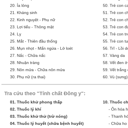
20.
Ỉa lỏng
50.
Trẻ con 
21.
Kháng sinh
51.
Trẻ con c
22.
Kinh nguyệt - Phụ nữ
52.
Trẻ con c
23.
Lợi tiểu - Thông mật
53.
Trẻ con đ
24.
Lỵ
54.
Trẻ con tr
25.
Mắt - Thiên đầu thống
55.
Trẻ con tư
26.
Mụn nhọt - Mẩn ngứa - Lở loét
56.
Trĩ - Lồi 
27.
Nấc - Chữa nấc
57.
Vàng da
28.
Nhuận tràng
58.
Vết đen ở
29.
Nôn mửa - Chữa nôn mửa
59.
Vết trắng
30.
Phụ nữ (ra thai)
60.
Vú (sưng)
Tra cứu theo "Tính chất Đông y":
01.
Thuốc khử phong thấp
10.
Thuốc ch
02.
Thuốc lý khí
-
Ôn hóa 
03.
Thuốc khử thử (trừ nóng)
-
Thanh hó
04.
Thuốc lý huyết (chữa bệnh huyết)
-
Chữa ho 