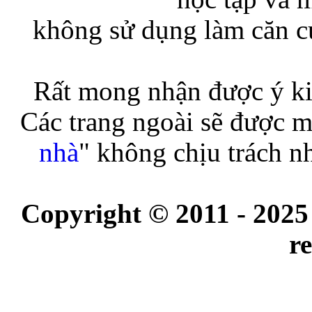
không sử dụng làm căn cứ
Rất mong nhận được ý ki
Các trang ngoài sẽ được m
nhà
" không chịu trách n
Copyright © 2011 - 2025
r