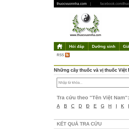
thuocvuonnha.com
|
facebook.com/th
Hỏi đáp
Dưỡng sinh
Gi
Giới thiệu
Mỹ phẩm từ thiên nhiên
Triết lý dưỡng sinh
Tư duy độc đáo
Y gia
Tác phẩm
Điều khoản sử 
Truyền thu
Ẩm thự
Th
RSS
Những cây thuốc và vị thuốc Việt
Tra cứu theo "Tên Việt Nam"
A
B
C
D
Đ
E
G
H
I
K
KẾT QUẢ TRA CỨU