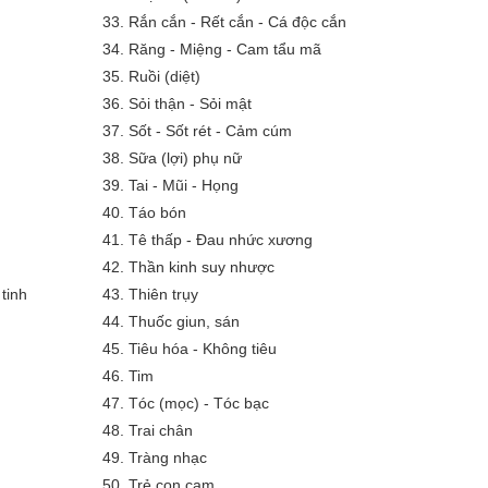
33.
Rắn cắn - Rết cắn - Cá độc cắn
34.
Răng - Miệng - Cam tẩu mã
35.
Ruồi (diệt)
36.
Sỏi thận - Sỏi mật
37.
Sốt - Sốt rét - Cảm cúm
38.
Sữa (lợi) phụ nữ
39.
Tai - Mũi - Họng
40.
Táo bón
41.
Tê thấp - Đau nhức xương
42.
Thần kinh suy nhược
tinh
43.
Thiên trụy
44.
Thuốc giun, sán
45.
Tiêu hóa - Không tiêu
46.
Tim
47.
Tóc (mọc) - Tóc bạc
48.
Trai chân
49.
Tràng nhạc
50.
Trẻ con cam