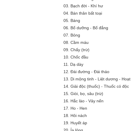
03.
Bạch đới - Khí hư
04.
Bán thân bất toại
05.
Báng
06.
Bổ dưỡng - Bổ đắng
07.
Bỏng
08.
Cầm máu
09.
Chấy (trừ)
10.
Chốc đầu
11.
Dạ dày
12.
Đái đường - Đái tháo
13.
Di mộng tinh - Liệt dương - Hoạt 
14.
Giải độc (thuốc) - Thuốc có độc
15.
Giòi, bọ, sâu (trừ)
16.
Hắc lào - Vảy nến
17.
Ho - Hen
18.
Hôi nách
19.
Huyết áp
20.
Ỉa lỏng