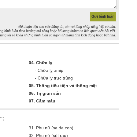
Để thuận tiện cho việc đăng tải, xin vui lòng nhập tiếng Việt có dấu.
bình luận theo hướng mở rộng hoặc bổ sung thông tin liên quan đến bài viết.
úng tôi sẽ khóa những bình luận có ngôn từ mang tính kích động hoặc bất nhã.
04.
Chữa lỵ
-
Chữa lỵ amip
-
Chữa lỵ trực trùng
05.
Thông tiểu tiện và thông mật
06.
Trị giun sán
07.
Cầm máu
":
31.
Phụ nữ (sa dạ con)
32.
Phụ nữ (sót rau)