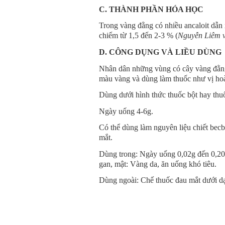
C. THÀNH PHẦN HÓA HỌC
Trong vàng đằng có nhiều ancaloit dẫn x
chiếm từ 1,5 đến 2-3 % (
Nguyễn Liêm v
D. CÔNG DỤNG VÀ LIỀU DÙNG
Nhân dân những vùng có cây vàng đằng
màu vàng và dùng làm thuốc như vị hoàn
Dùng dưới hình thức thuốc bột hay thuố
Ngày uống 4-6g.
Có thể dùng làm nguyên liệu chiết becbe
mắt.
Dùng trong: Ngày uống 0,02g đến 0,20
gan, mật: Vàng da, ăn uống khó tiêu.
Dùng ngoài: Chế thuốc đau mắt dưới d