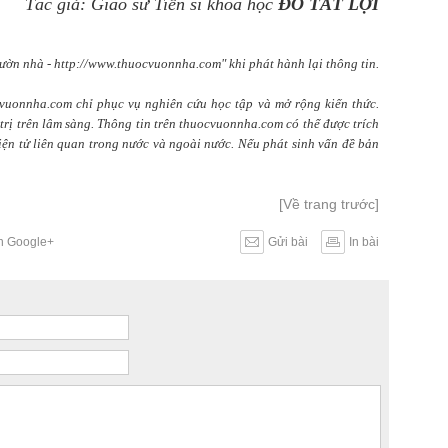
Tác giả: Giáo sư Tiến sĩ khoa học
ĐỖ TẤT LỢI
ườn nhà - http://www.thuocvuonnha.com" khi phát hành lại thông tin.
cvuonnha.com chỉ phục vụ nghiên cứu học tập và mở rộng kiến thức.
rị trên lâm sàng. Thông tin trên thuocvuonnha.com có thể được trích
điện tử liên quan trong nước và ngoài nước. Nếu phát sinh vấn đề bản
[Về trang trước]
ên Google+
Gửi bài
In bài