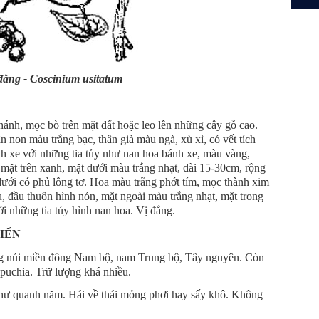
ằng - Coscinium usitatum
hánh, mọc bò trên mặt đất hoặc leo lên những cây gỗ cao.
 non màu trắng bạc, thân già màu ngà, xù xì, có vết tích
nh xe với những tia tủy như nan hoa bánh xe, màu vàng,
 mặt trên xanh, mặt dưới màu trắng nhạt, dài 15-30cm, rộng
dưới có phủ lông tơ. Hoa màu trắng phớt tím, mọc thành xim
ụ, đầu thuôn hình nón, mặt ngoài màu trắng nhạt, mặt trong
i những tia tủy hình nan hoa. Vị đắng.
BIẾN
ng núi miền đông Nam bộ, nam Trung bộ, Tây nguyên. Còn
puchia. Trữ lượng khá nhiều.
 như quanh năm. Hái về thái mỏng phơi hay sấy khô. Không