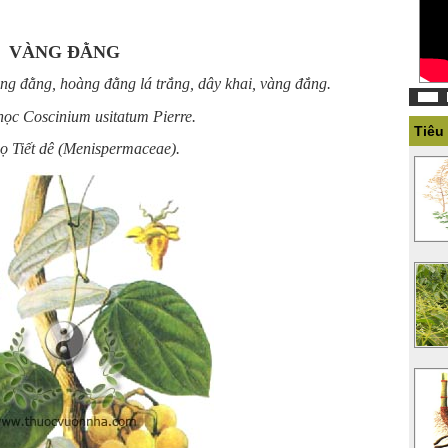
VÀNG ĐẰNG
ng đằng, hoàng đằng lá trắng, dây khai, vàng đắng.
ọc Coscinium usitatum Pierre.
Tiêu
ọ Tiết dê (Menispermaceae).