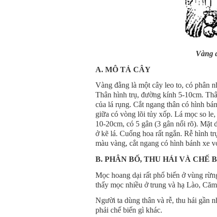
Vàng đ
A. MÔ TẢ CÂY
Vàng đằng là một cây leo to, có phân n
Thân hình trụ, đường kính 5-10cm. Thân
của lá rụng. Cắt ngang thân có hình bá
giữa có vòng lõi tủy xốp. Lá mọc so le,
10-20cm, có 5 gân (3 gân nổi rõ). Mặt 
ở kẽ lá. Cuống hoa rất ngắn. Rễ hình tr
màu vàng, cắt ngang có hình bánh xe vớ
B. PHÂN BỐ, THU HÁI VÀ CHẾ 
Mọc hoang dại rất phổ biến ở vùng rừ
thấy mọc nhiều ở trung và hạ Lào, Căm
Người ta dùng thân và rễ, thu hái gần
phải chế biến gì khác.