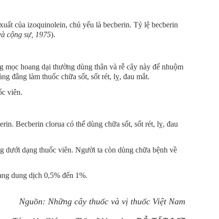
uất của izoquinolein, chủ yếu là becberin. Tỷ lệ becberin
à cộng sự, 1975
).
 mọc hoang dại thường dùng thân và rễ cây này để nhuộm
g đằng làm thuốc chữa sốt, sốt rét, lỵ, đau mắt.
c viên.
rin. Becberin clorua có thể dùng chữa sốt, sốt rét, lỵ, đau
g dưới dạng thuốc viên. Người ta còn dùng chữa bệnh về
ạng dung dịch 0,5% đến 1%.
Nguồn: Những cây thuốc và vị thuốc Việt Nam