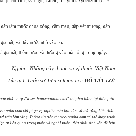
t p. cumaric, syringic, cafeic, p. hydro- xybenzoic (
C. A.
 dân làm thuốc chữa bỏng, cầm máu, đắp vết thương, đắp
giã nát, vắt lấy nước nhỏ vào tai.
á giã nát, thêm rượu và đường vào mà uống trong ngày.
Nguồn: Những cây thuốc và vị thuốc Việt Nam
Tác giả: Giáo sư Tiến sĩ khoa học
ĐỖ TẤT LỢI
ườn nhà - http://www.thuocvuonnha.com" khi phát hành lại thông tin.
cvuonnha.com chỉ phục vụ nghiên cứu học tập và mở rộng kiến thức.
rị trên lâm sàng. Thông tin trên thuocvuonnha.com có thể được trích
điện tử liên quan trong nước và ngoài nước. Nếu phát sinh vấn đề bản