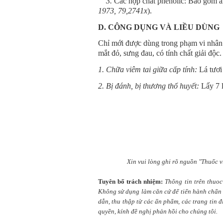
3.
Các hợp chất phenolic: Bao gồm axi
1973, 79,2741x
).
D. CÔNG DỤNG VÀ LIỀU DÙNG
Chỉ mới được dùng trong phạm vi nhân
mắt đỏ, sưng đau, có tính chất giải độc.
1. Chữa viêm tai giữa cấp tính:
Lá tươi 
2. Bị đánh, bị thương thổ huyết:
Lấy 7 l
Xin vui lòng ghi rõ nguồn "Thuốc v
Tuyên bố trách nhiệm:
Thông tin trên thuo
Không sử dụng làm căn cứ để tiến hành chẩn t
dẫn, thu thập từ các ấn phẩm, các trang tin 
quyền, kính đề nghị phản hồi cho chúng tôi.