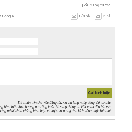
[Về trang trước]
ên Google+
Gửi bài
In bài
Để thuận tiện cho việc đăng tải, xin vui lòng nhập tiếng Việt có dấu.
bình luận theo hướng mở rộng hoặc bổ sung thông tin liên quan đến bài viết.
úng tôi sẽ khóa những bình luận có ngôn từ mang tính kích động hoặc bất nhã.