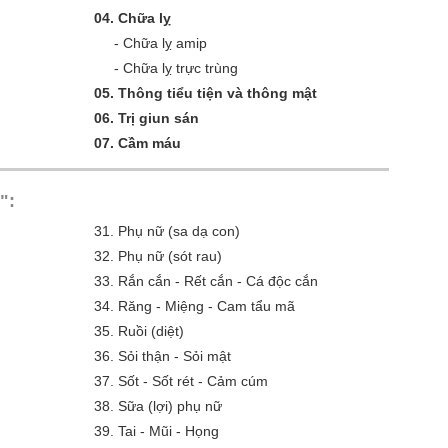
04.
Chữa lỵ
-
Chữa lỵ amip
-
Chữa lỵ trực trùng
05.
Thông tiểu tiện và thông mật
06.
Trị giun sán
07.
Cầm máu
":
31.
Phụ nữ (sa dạ con)
32.
Phụ nữ (sót rau)
33.
Rắn cắn - Rết cắn - Cá độc cắn
34.
Răng - Miệng - Cam tẩu mã
35.
Ruồi (diệt)
36.
Sỏi thận - Sỏi mật
37.
Sốt - Sốt rét - Cảm cúm
38.
Sữa (lợi) phụ nữ
39.
Tai - Mũi - Họng