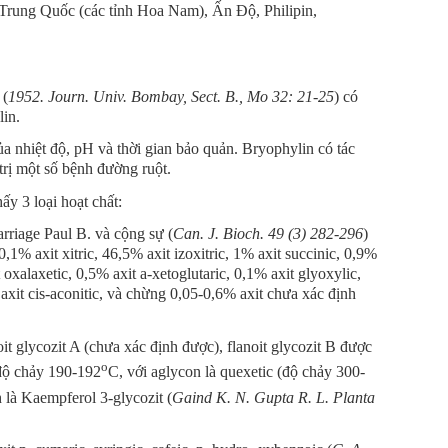
Trung Quốc (các tỉnh Hoa Nam), Ấn Độ, Philipin,
 (
1952. Journ. Univ. Bombay, Sect. B., Mo 32: 21-25
) có
lin.
a nhiệt độ, pH và thời gian bảo quản. Bryophylin có tác
rị một số bệnh đường ruột.
ấy 3 loại hoạt chất:
riage Paul B. và cộng sự (
Can. J. Bioch. 49 (3) 282-296
)
,1% axit xitric, 46,5% axit izoxitric, 1% axit succinic, 0,9%
 oxalaxetic, 0,5% axit a-xetoglutaric, 0,1% axit glyoxylic,
 axit cis-aconitic, và chừng 0,05-0,6% axit chưa xác định
it glycozit A (chưa xác định được), flanoit glycozit B được
o
 độ chảy 190-192
C, với aglycon là quexetic (độ chảy 300-
h là Kaempferol 3-glycozit (
Gaind K. N. Gupta R. L. Planta