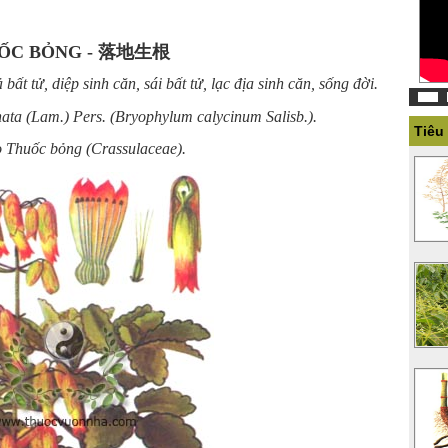
ỐC BỎNG - 落地生根
bất tử, diệp sinh căn, sái bất tử, lạc địa sinh căn, sống đời.
ta (Lam.) Pers. (Bryophylum calycinum Salisb.).
Tiêu
 Thuốc bỏng (Crassulaceae).