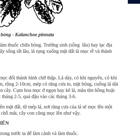
bỏng - Kalanchoe pinnata
làm thuốc chữa bỏng. Trường sinh (sống lâu) hay lạc địa
cây sống rất lâu, lá rụng xuống mặt đất là mọc rễ và thành
ọc đối thành hình chữ thập. Lá dày, có khi nguyên, có khi
cm, rộng 2-10cm, mép có răng cưa to, mặt bóng, cuống lá dài
hân cây. Cụm hoa mọc ở ngọn hay kẽ lá, màu tím hồng hoặc
tháng 2-5, quả đậu vào các tháng 3-6.
rên mặt đất, từ mép lá, nơi răng cưa của lá sẽ mọc lên một
 ở chỗ mát, cây con cũng mọc lên như vậy.
BIẾN
rong nước ta để làm cảnh và làm thuốc.