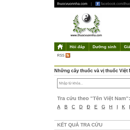
thuocvuonnha.com
|
facebook.com/th
Hỏi đáp
Dưỡng sinh
Gi
Giới thiệu
Mỹ phẩm từ thiên nhiên
Triết lý dưỡng sinh
Tư duy độc đáo
Y gia
Tác phẩm
Điều khoản sử 
Truyền thu
Ẩm thự
Th
RSS
Những cây thuốc và vị thuốc Việt
Tra cứu theo "Tên Việt Nam"
A
B
C
D
Đ
E
G
H
I
K
KẾT QUẢ TRA CỨU