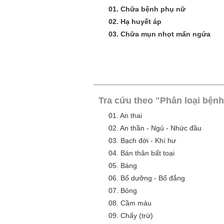
01.
Chữa bệnh phụ nữ
02.
Hạ huyết áp
03.
Chữa mụn nhọt mẩn ngứa
Tra cứu theo "Phân loại bệnh
01.
An thai
02.
An thần - Ngủ - Nhức đầu
03.
Bạch đới - Khí hư
04.
Bán thân bất toại
05.
Báng
06.
Bổ dưỡng - Bổ đắng
07.
Bỏng
08.
Cầm máu
09.
Chấy (trừ)