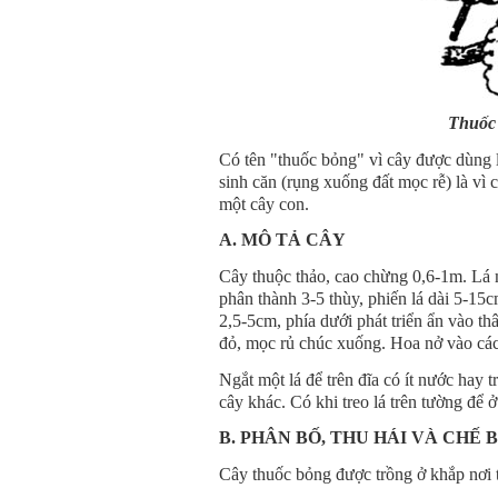
Thuốc 
Có tên "thuốc bỏng" vì cây được dùng 
sinh căn (rụng xuống đất mọc rễ) là vì 
một cây con.
A. MÔ TẢ CÂY
Cây thuộc thảo, cao chừng 0,6-1m. Lá m
phân thành 3-5 thùy, phiến lá dài 5-15
2,5-5cm, phía dưới phát triển ẩn vào t
đỏ, mọc rủ chúc xuống. Hoa nở vào các 
Ngắt một lá để trên đĩa có ít nước hay t
cây khác. Có khi treo lá trên tường để
B. PHÂN BỐ, THU HÁI VÀ CHẾ 
Cây thuốc bỏng được trồng ở khắp nơi t