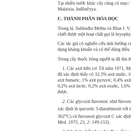
Tại nhiều nước khác cây cũng có mọc: 
Malaixia, Inđônêxya.
C. THÀNH PHẦN HÓA HỌC
Trong lá, Subhađra Mehta và Bhat J. V.
chiết được một hoạt chất gọi là bryophy
Các tác giả có nghiên cứu ảnh hưởng củ
dụng kháng khuẩn và có thể dùng điều t
Trong cây thuốc bỏng người ta đã tìm th
1.
Các axit hữu cơ: Từ năm 1971, Mar
đã xác định thấy có 32,5% axit malic, 10
axit fumaric, 1% axit pyruvic, 0,4% axit
0,2% axit lactic, 0,2% axit oxalic, 1,6%
được.
2.
Các glycozit flavonoic như flavono
xác định là quexetic 3-diarabinozit với
o
302
C) và flavonoit glycozit C xác địn
Med. 1973, 23, 2: 149-153
).