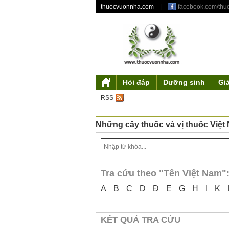
thuocvuonnha.com
|
facebook.com/th
Hỏi đáp
Dưỡng sinh
Gi
Giới thiệu
Mỹ phẩm từ thiên nhiên
Triết lý dưỡng sinh
Tư duy độc đáo
Y gia
Tác phẩm
Điều khoản sử 
Truyền thu
Ẩm thự
Th
RSS
Những cây thuốc và vị thuốc Việt
Tra cứu theo "Tên Việt Nam"
A
B
C
D
Đ
E
G
H
I
K
KẾT QUẢ TRA CỨU