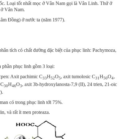
ốc. Loại tốt nhất mọc ở Vân Nam gọi là Vân Linh. Thứ ở
ứ ở Vân Nam.
Lâm Đồng) ở nước ta (năm 1977).
 phân tích có chất đường đặc biệt của phục linh: Pachymoza,
 phần phục linh gồm 3 loại:
ecpen: Axit pachimic C
H
O
, axit tumolosic C
H
O
,
33
52
5
31
50
4
c C
H
O
, axit 3b-hydroxylanosta-7,9 (II), 24 trien, 21-oic
30
46
3
t
).
man có trong phục linh tới 75%.
in, và rất ít men proteaza.