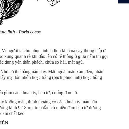
hục linh - Poria cocos
Vì người ta cho phục linh là linh khí của cây thông nấp ở
c xung quanh rễ khi đào lên có rễ thông ở giữa nấm thì gọi
tác dụng yên thần phách, chữa sợ hãi, mất ngủ.
g. Nhỏ có thể bằng nắm tay. Mặt ngoài màu xám đen, nhăn
hấy mặt lổn nhổn hoặc trắng (bạch phục linh) hoặc hồng
ếu gồm các khuẩn ty, bào tử, cuống đảm tử.
n ty không mầu, thỉnh thoảng có các khuẩn ty màu nâu
ờng kính 9-18μm, trên đầu có nhiều đảm bào tử đường
 đám chất keo.
BIẾN