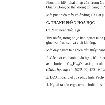
Phục linh hiện phải nhập của Trung Qu
Quảng Đông có thể không tốt bằng th
Mới phát hiện thấy có ở vùng Đà Lạt (
C. THÀNH PHẦN HÓA HỌC
Chưa rõ hoạt chất là gì.
Tuy nhiên, trong phục linh người ta đã
glucoza, fructoza và chất khoáng.
Mới đây người ta nghiên cứu thấy thành
1.
Các axit có thành phần hợp chất trit
axit eburicoic C
H
O
, axit pinicoli
35
50
3
(
Dược học tạp chí 1970, 90, 475 - Nhậ
2.
Đường đặc biệt của phục linh: Pachy
3.
Ngoài ra còn ergosterol, cholin, histid