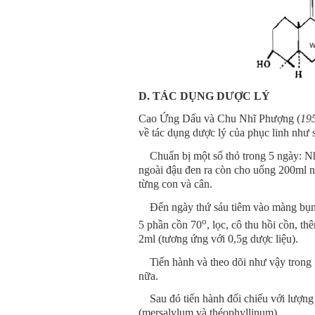
D. TÁC DỤNG DƯỢC LÝ
Cao Ứng Dấu và Chu Nhĩ Phượng (
195
về tác dụng dược lý của phục linh như 
Chuẩn bị một số thỏ trong 5 ngày: Nh
ngoài đậu đen ra còn cho uống 200ml 
từng con và cân.
Đến ngày thứ sáu tiêm vào màng bụng 
o
5 phần cồn 70
, lọc, cô thu hồi cồn, t
2ml (tương ứng với 0,5g dược liệu).
Tiến hành và theo dõi như vậy trong 5 
nữa.
Sau đó tiến hành đối chiếu với lượng t
(mersalylum và théophyllinum).