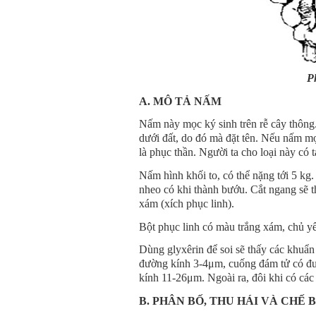
P
A. MÔ TẢ NẤM
Nấm này mọc ký sinh trên rễ cây thông. 
dưới đất, do đó mà đặt tên. Nếu nấm mọ
là phục thần. Người ta cho loại này có 
Nấm hình khối to, có thể nặng tới 5 k
nheo có khi thành bướu. Cắt ngang sẽ t
xám (xích phục linh).
Bột phục linh có màu trắng xám, chủ y
Dùng glyxêrin để soi sẽ thấy các khuẩ
đường kính 3-4μm, cuống đám tử có đư
kính 11-26μm. Ngoài ra, đôi khi có các
B. PHÂN BỐ, THU HÁI VÀ CHẾ 