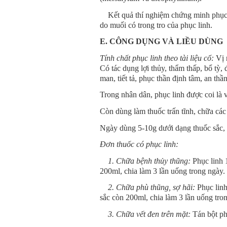
Kết quả thí nghiệm chứng minh phục lin
do muối có trong tro của phục linh.
E. CÔNG DỤNG VÀ LIỀU DÙNG
Tính chất phục linh theo tài liệu cổ:
Vị n
Có tác dụng lợi thủy, thẩm thấp, bổ tỳ,
man, tiết tả, phục thần định tâm, an th
Trong nhân dân, phục linh được coi là v
Còn dùng làm thuốc trấn tĩnh, chữa các 
Ngày dùng 5-10g dưới dạng thuốc sắc, t
Đơn thuốc có phục linh:
1. Chữa bệnh thủy thũng:
Phục linh 
200ml, chia làm 3 lần uống trong ngày.
2. Chữa phù thũng, sợ hãi:
Phục linh
sắc còn 200ml, c
hia làm 3 lần uống tro
3. Chữa vết đen trên mặt:
Tán bột ph