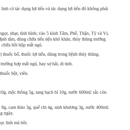
h có tác dụng lợi tiểu và tác dụng lợi tiểu đó không phải
gọt, nhạt, tính bình; vào 5 kính Tâm, Phế, Thận, Tỳ và Vị.
 định tâm, dùng chữa tiểu tiện khó khăn, thủy thũng trướng
ần chữa hồi hộp mất ngủ.
ị thuốc bổ, thuốc lợi tiểu, dùng trong bệnh thủy thũng.
trường hợp mất ngủ, hay sợ hãi, di tinh.
huốc bột, viên.
10g, mộc thông 5g, tang bạch bì 10g, nước 600ml; sắc còn
 8g, cam thảo 3g, quế chi 4g, sinh khương 3g, nước 400ml;
ng ngày.
ục linh mà bôi.