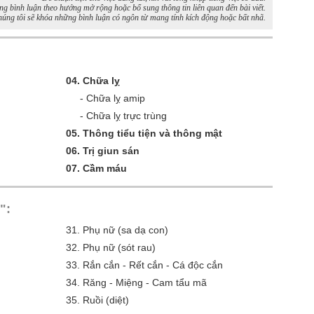
bình luận theo hướng mở rộng hoặc bổ sung thông tin liên quan đến bài viết.
úng tôi sẽ khóa những bình luận có ngôn từ mang tính kích động hoặc bất nhã.
04.
Chữa lỵ
-
Chữa lỵ amip
-
Chữa lỵ trực trùng
05.
Thông tiểu tiện và thông mật
06.
Trị giun sán
07.
Cầm máu
":
31.
Phụ nữ (sa dạ con)
32.
Phụ nữ (sót rau)
33.
Rắn cắn - Rết cắn - Cá độc cắn
34.
Răng - Miệng - Cam tẩu mã
35.
Ruồi (diệt)