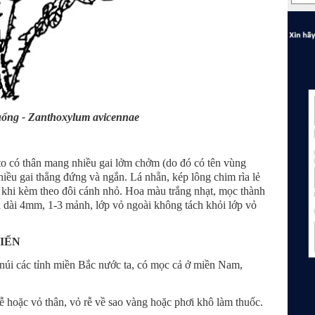
ổng - Zanthoxylum avicennae
o có thân mang nhiều gai lởm chởm (do đó có tên vùng
ều gai thẳng đứng và ngắn. Lá nhẵn, kép lông chim rìa lẻ
có khi kèm theo đôi cánh nhỏ. Hoa màu trắng nhạt, mọc thành
uả dài 4mm, 1-3 mảnh, lớp vỏ ngoài không tách khỏi lớp vỏ
BIẾN
úi các tỉnh miền Bắc nước ta, có mọc cả ở miền Nam,
rễ hoặc vỏ thân, vỏ rễ về sao vàng hoặc phơi khô làm thuốc.