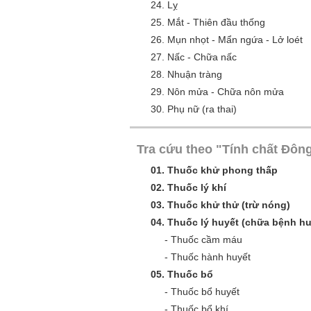
24.
Lỵ
25.
Mắt - Thiên đầu thống
26.
Mụn nhọt - Mẩn ngứa - Lở loét
27.
Nấc - Chữa nấc
28.
Nhuận tràng
29.
Nôn mửa - Chữa nôn mửa
30.
Phụ nữ (ra thai)
Tra cứu theo "Tính chất Đông
01.
Thuốc khử phong thấp
02.
Thuốc lý khí
03.
Thuốc khử thử (trừ nóng)
04.
Thuốc lý huyết (chữa bệnh hu
-
Thuốc cầm máu
-
Thuốc hành huyết
05.
Thuốc bổ
-
Thuốc bổ huyết
-
Thuốc bổ khí