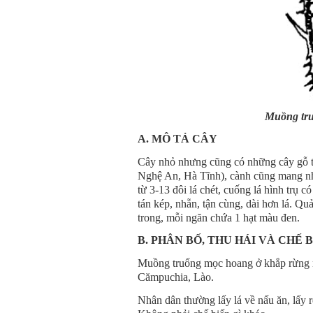
Muồng tru
A. MÔ TẢ CÂY
Cây nhỏ nhưng cũng có những cây gỗ t
Nghệ An, Hà Tĩnh), cành cũng mang nhi
từ 3-13 đôi lá chét, cuống lá hình trụ 
tán kép, nhẵn, tận cùng, dài hơn lá. Q
trong, mỗi ngăn chứa 1 hạt màu đen.
B. PHÂN BỐ, THU HÁI VÀ CHẾ 
Muồng truổng mọc hoang ở khắp rừng n
Cămpuchia, Lào.
Nhân dân thường lấy lá về nấu ăn, lấy 