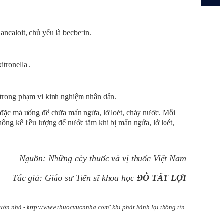
ancaloit, chủ yếu là becberin.
itronellal.
trong phạm vi kinh nghiệm nhân dân.
c đặc mà uống để chữa mẩn ngứa, lở loét, chảy nước. Mỗi
ng kể liều lượng để nước tắm khi bị mẩn ngứa, lở loét,
Nguồn: Những cây thuốc và vị thuốc Việt Nam
Tác giả: Giáo sư Tiến sĩ khoa học
ĐỖ TẤT LỢI
ườn nhà - http://www.thuocvuonnha.com" khi phát hành lại thông tin.