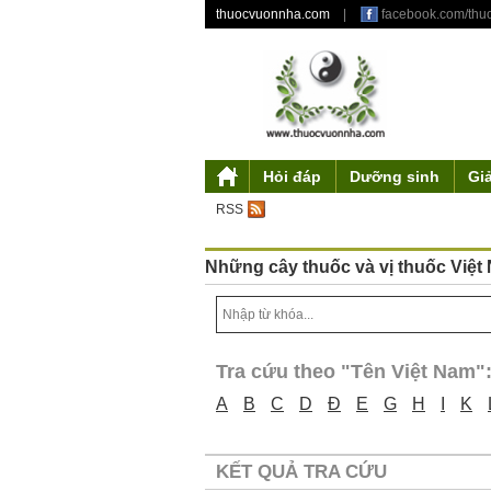
thuocvuonnha.com
|
facebook.com/th
Hỏi đáp
Dưỡng sinh
Gi
Giới thiệu
Mỹ phẩm từ thiên nhiên
Triết lý dưỡng sinh
Tư duy độc đáo
Y gia
Tác phẩm
Điều khoản sử 
Truyền thu
Ẩm thự
Th
RSS
Những cây thuốc và vị thuốc Việt
Tra cứu theo "Tên Việt Nam"
A
B
C
D
Đ
E
G
H
I
K
KẾT QUẢ TRA CỨU