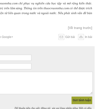
cvuonnha.com chỉ phục vụ nghiên cứu học tập và mở rộng kiến thức.
rị trên lâm sàng. Thông tin trên thuocvuonnha.com có thể được trích
điện tử liên quan trong nước và ngoài nước. Nếu phát sinh vấn đề bản
[Về trang trước]
ên Google+
Gửi bài
In bài
Để thuận tiện cho việc đăng tải, xin vui lòng nhập tiếng Việt có dấu.