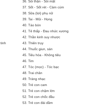
36.
Sỏi thận - Sỏi mật
37.
Sốt - Sốt rét - Cảm cúm
38.
Sữa (lợi) phụ nữ
39.
Tai - Mũi - Họng
40.
Táo bón
41.
Tê thấp - Đau nhức xương
42.
Thần kinh suy nhược
tinh
43.
Thiên trụy
44.
Thuốc giun, sán
45.
Tiêu hóa - Không tiêu
46.
Tim
47.
Tóc (mọc) - Tóc bạc
48.
Trai chân
49.
Tràng nhạc
50.
Trẻ con cam
51.
Trẻ con chậm lớn
52.
Trẻ con chốc đầu
53.
Trẻ con đái dầm