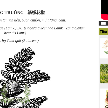
G TRUỔNG - 簕欓花椒
n lai, tần tiêu, buồn chuồn, mú tương, cam.
nae (Lamk.) DC (Fagara avicennae Lamk., Zanthoxylum
Tiêu
herculis Lour.).
 họ Cam quít (Rutaceae).