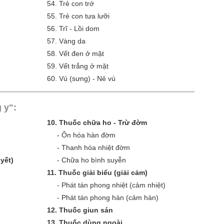
54.
Trẻ con trớ
55.
Trẻ con tưa lưỡi
56.
Trĩ - Lồi dom
57.
Vàng da
58.
Vết đen ở mặt
59.
Vết trắng ở mặt
60.
Vú (sưng) - Nẻ vú
 y":
10.
Thuốc chữa ho - Trừ đờm
-
Ôn hóa hàn đờm
-
Thanh hóa nhiệt đờm
yết)
-
Chữa ho bình suyễn
11.
Thuốc giải biểu (giải cảm)
-
Phát tán phong nhiệt (cảm nhiệt)
-
Phát tán phong hàn (cảm hàn)
12.
Thuốc giun sán
13.
Thuốc dùng ngoài