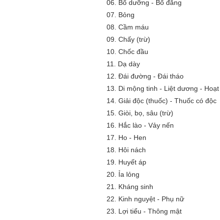
06.
Bổ dưỡng - Bổ đắng
07.
Bỏng
08.
Cầm máu
09.
Chấy (trừ)
10.
Chốc đầu
11.
Dạ dày
12.
Đái đường - Đái tháo
13.
Di mộng tinh - Liệt dương - Hoạt 
14.
Giải độc (thuốc) - Thuốc có độc
15.
Giòi, bọ, sâu (trừ)
16.
Hắc lào - Vảy nến
17.
Ho - Hen
18.
Hôi nách
19.
Huyết áp
20.
Ỉa lỏng
21.
Kháng sinh
22.
Kinh nguyệt - Phụ nữ
23.
Lợi tiểu - Thông mật