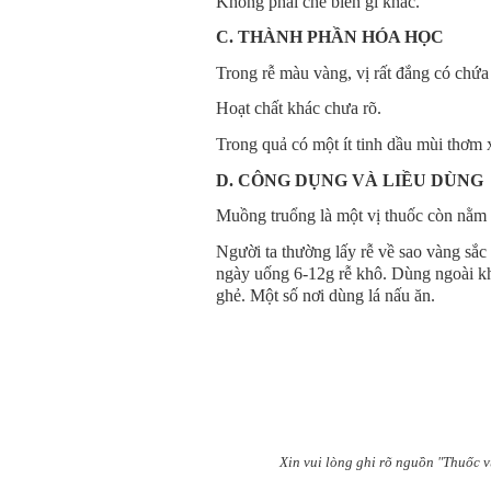
Không phải chế biến gì khác.
C. THÀNH PHẦN HÓA HỌC
Trong rễ màu vàng, vị rất đắng có chứa 
Hoạt chất khác chưa rõ.
Trong quả có một ít tinh dầu mùi thơm x
D. CÔNG DỤNG VÀ LIỀU DÙNG
Muồng truổng là một vị thuốc còn nằm 
Người ta thường lấy rễ về sao vàng sắ
ngày uống 6-12g rễ khô. Dùng ngoài khô
ghẻ. Một số nơi dùng lá nấu ăn.
Xin vui lòng ghi rõ nguồn "Thuốc v