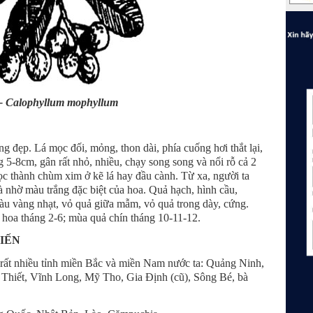
- Calophyllum mophyllum
 đẹp. Lá mọc đối, mỏng, thon dài, phía cuống hơi thắt lại,
ng 5-8cm, gân rất nhỏ, nhiều, chạy song song và nổi rỗ cả 2
ọc thành chùm xim ở kẽ lá hay đầu cành. Từ xa, người ta
à nhờ màu trắng đặc biệt của hoa. Quả hạch, hình cầu,
u vàng nhạt, vỏ quả giữa mẫm, vỏ quả trong dày, cứng.
 hoa tháng 2-6; mùa quả chín tháng 10-11-12.
BIẾN
rất nhiều tỉnh miền Bắc và miền Nam nước ta: Quảng Ninh,
 Thiết, Vĩnh Long, Mỹ Tho, Gia Định (cũ), Sông Bé, bà