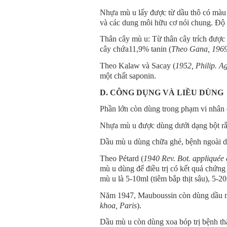
Nhựa mù u lấy được từ dầu thô có màu 
và các dung môi hữu cơ nói chung. Độ c
Thân cây mù u:
Từ thân cây trích được
cây chứa11,9% tanin (
Theo Gana, 1969,
Theo Kalaw và Sacay (
1952, Philip. Ag
một chất saponin.
D. CÔNG DỤNG VÀ LIỀU DÙNG
Phần lớn còn dùng trong phạm vi nhân 
Nhựa mù u được dùng dưới dạng bột rắc 
Dầu mù u dùng chữa ghẻ, bệnh ngoài da 
Theo Pétard (
1940 Rev. Bot. appliquée 
mù u dùng để điều trị có kết quả chứng 
mù u là 5-10ml (tiêm bắp thịt sâu), 5-
Năm 1947, Mauboussin còn dùng dầu mù 
khoa, Paris
).
Dầu mù u còn dùng xoa bóp trị bệnh th