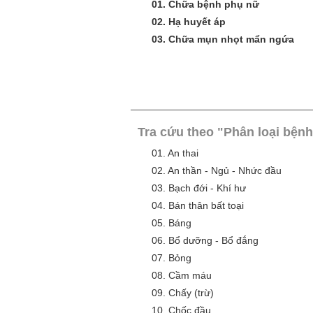
01.
Chữa bệnh phụ nữ
02.
Hạ huyết áp
03.
Chữa mụn nhọt mẩn ngứa
Tra cứu theo "Phân loại bệnh
01.
An thai
02.
An thần - Ngủ - Nhức đầu
03.
Bạch đới - Khí hư
04.
Bán thân bất toại
05.
Báng
06.
Bổ dưỡng - Bổ đắng
07.
Bỏng
08.
Cầm máu
09.
Chấy (trừ)
10.
Chốc đầu