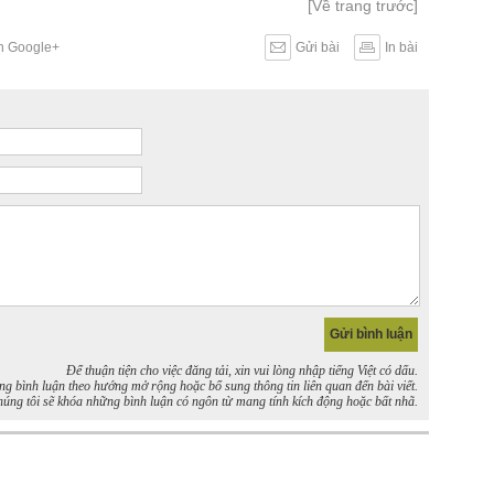
[Về trang trước]
ên Google+
Gửi bài
In bài
Để thuận tiện cho việc đăng tải, xin vui lòng nhập tiếng Việt có dấu.
bình luận theo hướng mở rộng hoặc bổ sung thông tin liên quan đến bài viết.
úng tôi sẽ khóa những bình luận có ngôn từ mang tính kích động hoặc bất nhã.