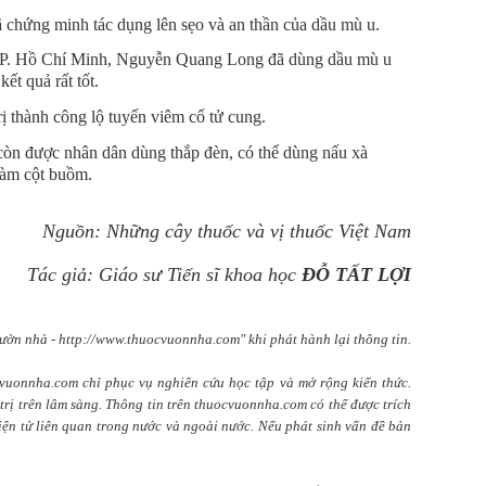
chứng minh tác dụng lên sẹo và an thần của dầu mù u.
TP. Hồ Chí Minh, Nguyễn Quang Long đã dùng dầu mù u
ết quả rất tốt.
ị thành công lộ tuyến viêm cổ tử cung.
òn được nhân dân dùng thắp đèn, có thể dùng nấu xà
làm cột buồm.
Nguồn: Những cây thuốc và vị thuốc Việt Nam
Tác giả: Giáo sư Tiến sĩ khoa học
ĐỖ TẤT LỢI
ườn nhà - http://www.thuocvuonnha.com" khi phát hành lại thông tin.
cvuonnha.com chỉ phục vụ nghiên cứu học tập và mở rộng kiến thức.
rị trên lâm sàng. Thông tin trên thuocvuonnha.com có thể được trích
điện tử liên quan trong nước và ngoài nước. Nếu phát sinh vấn đề bản