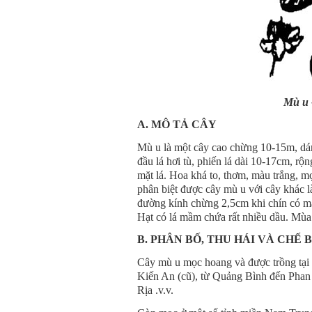
Mù u 
A. MÔ TẢ CÂY
Mù u là một cây cao chừng 10-15m, dáng
đầu lá hơi tù, phiến lá dài 10-17cm, rộ
mặt lá. Hoa khá to, thơm, màu trắng, m
phân biệt được cây mù u với cây khác l
đường kính chừng 2,5cm khi chín có mà
Hạt có lá mầm chứa rất nhiều dầu. Mùa
B. PHÂN BỐ, THU HÁI VÀ CHẾ 
Cây mù u mọc hoang và được trồng tại 
Kiến An (cũ), từ Quảng Bình đến Phan
Rịa .v.v.