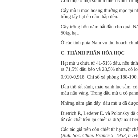
Còn mọc ở một số tỉnh miền Nam Trun
Cây mù u mọc hoang thường mọc tại nh
trồng lấy hạt ép dầu thắp đèn.
Cây trồng bốn năm bắt đầu cho quả. N
50kg hạt.
Ở các tỉnh phía Nam vụ thu hoạch chín
C. THÀNH PHẦN HÓA HỌC
Hạt mù u chứa từ 41-51% dầu, nếu tính 
ra 71,5% dầu béo và 28,5% nhựa, có lo
0,910-0,918. Chỉ số xà phòng 188-190.
Dầu thô rất sánh, màu xanh lục sẫm, có 
màu nâu vàng. Trong dầu mù u có panmiti
Những năm gần đây, dầu mù u dã được
Dietrich P., Lederer E. và Polonsky đã c
từ các chất trên lại chiết ra được axit 
Các tác giả trên còn chiết từ hạt một ch
(
Bull. Soc. Chim. France 5, 1953, tr 5