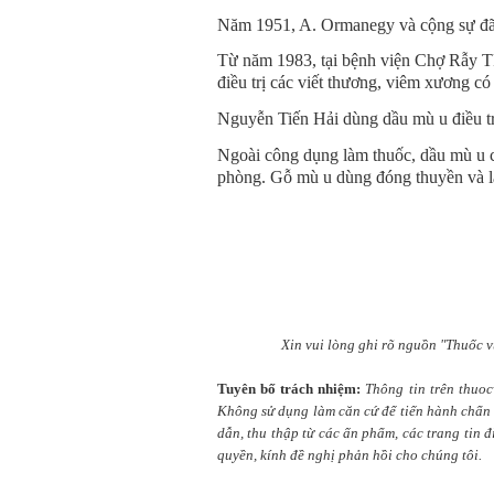
Năm 1951, A. Ormanegy và cộng sự đã 
Từ năm 1983, tại bệnh viện Chợ Rẫy 
điều trị các viết thương, viêm xương có k
Nguyễn Tiến Hải dùng dầu mù u điều tr
Ngoài công dụng làm thuốc, dầu mù u c
phòng. Gỗ mù u dùng đóng thuyền và 
Xin vui lòng ghi rõ nguồn "Thuốc v
Tuyên bố trách nhiệm:
Thông tin trên thuo
Không sử dụng làm căn cứ để tiến hành chẩn t
dẫn, thu thập từ các ấn phẩm, các trang tin 
quyền, kính đề nghị phản hồi cho chúng tôi.