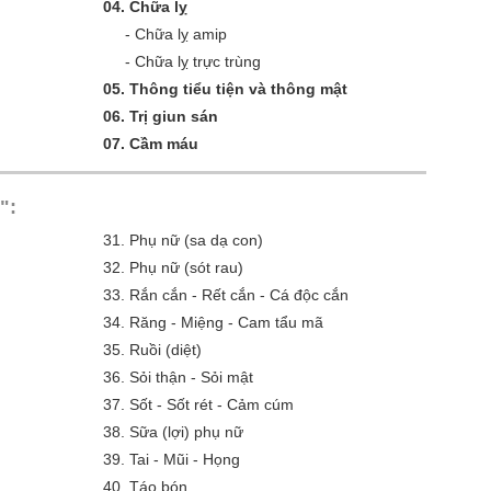
04.
Chữa lỵ
-
Chữa lỵ amip
-
Chữa lỵ trực trùng
05.
Thông tiểu tiện và thông mật
06.
Trị giun sán
07.
Cầm máu
":
31.
Phụ nữ (sa dạ con)
32.
Phụ nữ (sót rau)
33.
Rắn cắn - Rết cắn - Cá độc cắn
34.
Răng - Miệng - Cam tẩu mã
35.
Ruồi (diệt)
36.
Sỏi thận - Sỏi mật
37.
Sốt - Sốt rét - Cảm cúm
38.
Sữa (lợi) phụ nữ
39.
Tai - Mũi - Họng
40.
Táo bón