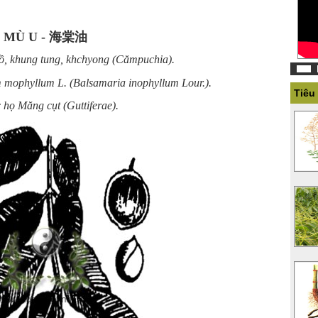
MÙ U - 海棠油
ồ, khung tung, khchyong (Cămpuchia).
 mophyllum L. (Balsamaria inophyllum Lour.).
Tiêu
 họ Măng cụt (Guttiferae).