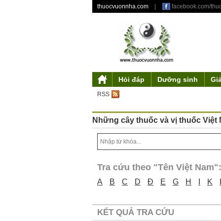
thuocvuonnha.com
|
facebook.com/th
Hỏi đáp
Dưỡng sinh
Gi
Giới thiệu
Mỹ phẩm từ thiên nhiên
Triết lý dưỡng sinh
Tư duy độc đáo
Y gia
Tác phẩm
Điều khoản sử 
Truyền thu
Ẩm thự
Th
RSS
Những cây thuốc và vị thuốc Việt
Tra cứu theo "Tên Việt Nam"
A
B
C
D
Đ
E
G
H
I
K
KẾT QUẢ TRA CỨU