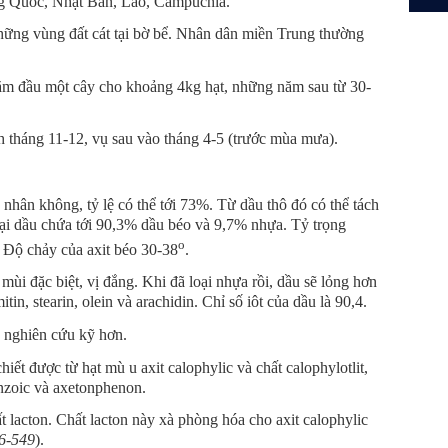
g Quốc, Nhật Bản, Lào, Cămpuchia.
ững vùng đất cát tại bờ bể. Nhân dân miền Trung thường
ăm đầu một cây cho khoảng 4kg hạt, những năm sau từ 30-
h tháng 11-12, vụ sau vào tháng 4-5 (trước mùa mưa).
nhân không, tỷ lệ có thể tới 73%. Từ dầu thô đó có thể tách
ại dầu chứa tới 90,3% dầu béo và 9,7% nhựa. Tỷ trọng
o
 Độ chảy của axit béo 30-38
.
mùi đặc biệt, vị đắng. Khi đã loại nhựa rồi, dầu sẽ lỏng hơn
n, stearin, olein và arachidin. Chỉ số iôt của dầu là 90,4.
 nghiên cứu kỹ hơn.
hiết được từ hạt mù u axit calophylic và chất calophylotlit,
benzoic và axetonphenon.
ất lacton. Chất lacton này xà phòng hóa cho axit calophylic
46-549
).