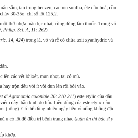
nâu sẫm, tan trong benzen, cacbon sunfua, ête dầu hoả, cồn
hảy 30-35o, chỉ số iôt 125,2.
 một thứ nhựa màu lục nhạt, cùng dùng làm thuốc. Trong vỏ
 Philip. Sci. A, 11: 262
).
ric. 14, 424
) trong lá, vỏ và rễ có chứa axit xyanhydric và
dân.
lên các vết lở loét, mụn nhọt, tai có mủ.
hay trộn đều với ít vôi đun lên rồi bôi vào.
et d' Agronomic coloniale 26: 210-211
) este etylic của dầu
viêm dây thần kinh do hủi. Liều dùng của este etylic dầu
20ml (uống). Có thể dùng nhiều ngày liền vì uống không độc.
u có iôt để điều trị bệnh tràng nhạc (
luận án thi bác sĩ y
ấp khớp.