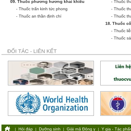
09.
Thuốc phương hương khai khiếu
-
Thuốc th
-
Thuốc trấn kinh tức phong
-
Thuốc th
-
Thuốc an thần định chí
-
Thuốc tha
18.
Thuốc cố
-
Thuốc liễ
-
Thuốc sá
ĐỐI TÁC - LIÊN KẾT
Hỏi đáp
Dưỡng sinh
Giải mã Đông y
Y gia - Tác ph
|
|
|
|