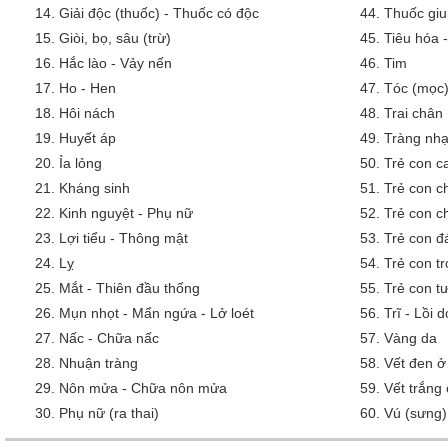
14.
Giải độc (thuốc) - Thuốc có độc
44.
Thuốc giu
15.
Giòi, bọ, sâu (trừ)
45.
Tiêu hóa 
16.
Hắc lào - Vảy nến
46.
Tim
17.
Ho - Hen
47.
Tóc (mọc)
18.
Hôi nách
48.
Trai chân
19.
Huyết áp
49.
Tràng nh
20.
Ỉa lỏng
50.
Trẻ con 
21.
Kháng sinh
51.
Trẻ con c
22.
Kinh nguyệt - Phụ nữ
52.
Trẻ con c
23.
Lợi tiểu - Thông mật
53.
Trẻ con đ
24.
Lỵ
54.
Trẻ con tr
25.
Mắt - Thiên đầu thống
55.
Trẻ con tư
26.
Mụn nhọt - Mẩn ngứa - Lở loét
56.
Trĩ - Lồi 
27.
Nấc - Chữa nấc
57.
Vàng da
28.
Nhuận tràng
58.
Vết đen ở
29.
Nôn mửa - Chữa nôn mửa
59.
Vết trắng
30.
Phụ nữ (ra thai)
60.
Vú (sưng)