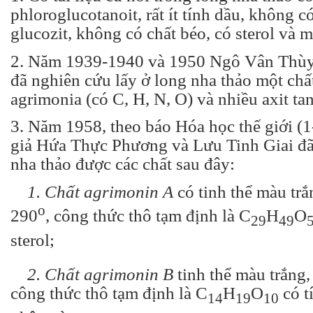
phloroglucotanoit, rất ít tính dầu, không c
glucozit, không có chất béo, có sterol và 
2. Năm 1939-1940 và 1950 Ngô Vân Thù
đã nghiên cứu lấy ở long nha thảo một chấ
agrimonia (có C, H, N, O) và nhiều axit tan
3. Năm 1958, theo báo Hóa học thế giới (1
giả Hứa Thực Phương và Lưu Tinh Giai đã 
nha thảo được các chất sau đây:
1. Chất agrimonin A
có tinh thể màu trắ
o
290
, công thức thô tạm định là C
H
O
29
49
sterol;
2. Chất agrimonin B
tinh thể màu trắng
công thức thô tạm định là C
H
O
có t
14
19
10