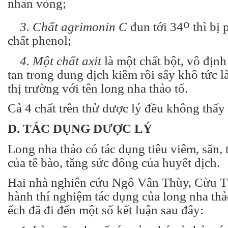
nhân vòng;
o
3. Chất agrimonin C
đun tới 34
thì bị 
chất phenol;
4. Một chất axit
là một chất bột, vô địn
tan trong dung dịch kiềm rồi sấy khô tức l
thị trường với tên long nha thảo tố.
Cả 4 chất trên thử dược lý đều không thấy
D. TÁC DỤNG DƯỢC LÝ
Long nha thảo có tác dụng tiêu viêm, săn,
của tế bào, tăng sức đông của huyết dịch.
Hai nhà nghiên cứu Ngô Vân Thùy, Cừu T
hành thí nghiệm tác dụng của long nha thảo
ếch đã đi đến một số kết luận sau đây: