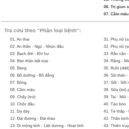
06.
Trị giun 
07.
Cầm máu
Tra cứu theo "Phân loại bệnh":
01.
An thai
31.
Phụ nữ (s
02.
An thần - Ngủ - Nhức đầu
32.
Phụ nữ (s
03.
Bạch đới - Khí hư
33.
Rắn cắn -
04.
Bán thân bất toại
34.
Răng - Mi
05.
Báng
35.
Ruồi (diệt
06.
Bổ dưỡng - Bổ đắng
36.
Sỏi thận -
07.
Bỏng
37.
Sốt - Sốt
08.
Cầm máu
38.
Sữa (lợi)
09.
Chấy (trừ)
39.
Tai - Mũi 
10.
Chốc đầu
40.
Táo bón
11.
Dạ dày
41.
Tê thấp -
12.
Đái đường - Đái tháo
42.
Thần kinh
13.
Di mộng tinh - Liệt dương - Hoạt tinh
43.
Thiên trụy