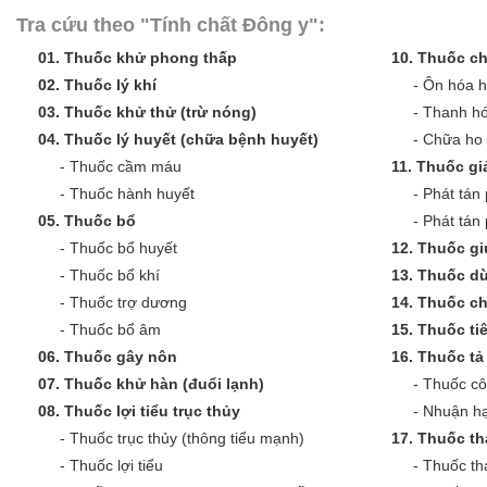
Tra cứu theo "Tính chất Đông y":
01.
Thuốc khử phong thấp
10.
Thuốc ch
02.
Thuốc lý khí
-
Ôn hóa 
03.
Thuốc khử thử (trừ nóng)
-
Thanh hó
04.
Thuốc lý huyết (chữa bệnh huyết)
-
Chữa ho 
-
Thuốc cầm máu
11.
Thuốc giả
-
Thuốc hành huyết
-
Phát tán 
05.
Thuốc bổ
-
Phát tán
-
Thuốc bổ huyết
12.
Thuốc gi
-
Thuốc bổ khí
13.
Thuốc dù
-
Thuốc trợ dương
14.
Thuốc c
-
Thuốc bổ âm
15.
Thuốc ti
06.
Thuốc gây nôn
16.
Thuốc tả 
07.
Thuốc khử hàn (đuổi lạnh)
-
Thuốc cô
08.
Thuốc lợi tiểu trục thủy
-
Nhuận hạ
-
Thuốc trục thủy (thông tiểu mạnh)
17.
Thuốc th
-
Thuốc lợi tiểu
-
Thuốc th