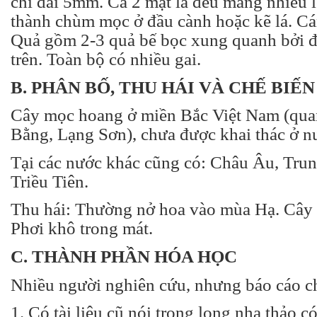
chỉ dài 5mm. Cả 2 mặt lá đều mang nhiều
thành chùm mọc ở đầu cành hoặc kẽ lá. C
Quả gồm 2-3 quả bế bọc xung quanh bởi đ
trên. Toàn bộ có nhiều gai.
B. PHÂN BỐ, THU HÁI VÀ CHẾ BIẾN
Cây mọc hoang ở miền Bắc Việt Nam (qua
Bằng, Lạng Sơn), chưa được khai thác ở nư
Tại các nước khác cũng có: Châu Âu, Tru
Triều Tiên.
Thu hái: Thường nở hoa vào mùa Hạ. Cây 
Phơi khô trong mát.
C. THÀNH PHẦN HÓA HỌC
Nhiều người nghiên cứu, nhưng báo cáo c
1. Có tài liệu cũ nói trong long nha thảo c