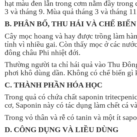
hạt màu đen lẫn trong cơm nằm đầy trong
3 và tháng 9. Mùa quả tháng 3 và tháng 11
B. PHÂN BỐ, THU HÁI VÀ CHẾ BIẾN
Cây mọc hoang và hay được trồng làm hàn
tỉnh vì nhiều gai. Còn thấy mọc ở các nướ
đông châu Phi nhiệt đới.
Thường người ta chỉ hái quả vào Thu Đông
phơi khô dùng dần.
Không có chế biến gì 
C. THÀNH PHẦN HÓA HỌC
Trong quả có chứa chất saponin tritecpeni
cơ, Saponin này có tác dụng làm chết cá và
Trong vỏ thân và rễ có tanin và một ít sapo
D. CÔNG DỤNG VÀ LIỀU DÙNG