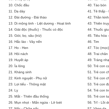
10.
Chốc đầu
40.
Táo bón
11.
Dạ dày
41.
Tê thấp -
12.
Đái đường - Đái tháo
42.
Thần kinh
13.
Di mộng tinh - Liệt dương - Hoạt tinh
43.
Thiên trụy
14.
Giải độc (thuốc) - Thuốc có độc
44.
Thuốc giu
15.
Giòi, bọ, sâu (trừ)
45.
Tiêu hóa 
16.
Hắc lào - Vảy nến
46.
Tim
17.
Ho - Hen
47.
Tóc (mọc)
18.
Hôi nách
48.
Trai chân
19.
Huyết áp
49.
Tràng nh
20.
Ỉa lỏng
50.
Trẻ con 
21.
Kháng sinh
51.
Trẻ con c
22.
Kinh nguyệt - Phụ nữ
52.
Trẻ con c
23.
Lợi tiểu - Thông mật
53.
Trẻ con đ
24.
Lỵ
54.
Trẻ con tr
25.
Mắt - Thiên đầu thống
55.
Trẻ con tư
26.
Mụn nhọt - Mẩn ngứa - Lở loét
56.
Trĩ - Lồi 
27.
Nấc - Chữa nấc
57.
Vàng da