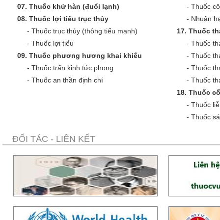
07.
Thuốc khử hàn (đuổi lạnh)
-
Thuốc cô
08.
Thuốc lợi tiểu trục thủy
-
Nhuận hạ
-
Thuốc trục thủy (thông tiểu mạnh)
17.
Thuốc th
-
Thuốc lợi tiểu
-
Thuốc th
09.
Thuốc phương hương khai khiếu
-
Thuốc th
-
Thuốc trấn kinh tức phong
-
Thuốc th
-
Thuốc an thần định chí
-
Thuốc tha
18.
Thuốc cố
-
Thuốc liễ
-
Thuốc sá
ĐỐI TÁC - LIÊN KẾT