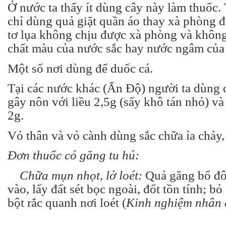
Ở nước ta thấy ít dùng cây này làm thuốc.
chỉ dùng quả giặt quần áo thay xà phòng 
tơ lụa không chịu được xà phòng và khôn
chất màu của nước sắc hay nước ngâm của
Một số nơi dùng để duốc cá.
Tại các nước khác (Ấn Độ) người ta dùng 
gây nôn với liều 2,5g (sấy khô tán nhỏ) và 
2g.
Vỏ thân và vỏ cành dùng sắc chữa ỉa chảy, 
Đơn thuốc có găng tu hú:
Chữa mụn nhọt, lở loét:
Quả găng bổ đôi
vào, lấy đất sét bọc ngoài, đốt tồn tính; bỏ
bột rắc quanh nơi loét (
Kinh nghiệm nhân