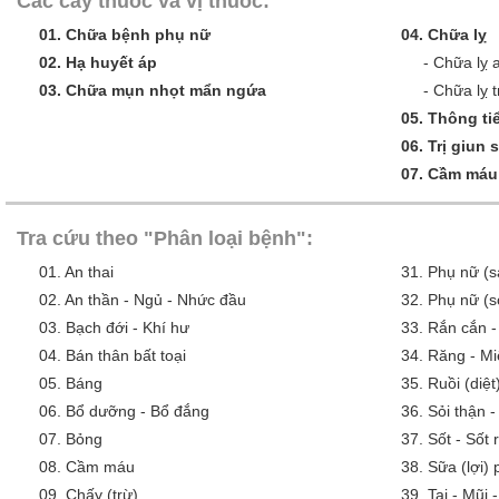
Các cây thuốc và vị thuốc:
01.
Chữa bệnh phụ nữ
04.
Chữa lỵ
02.
Hạ huyết áp
-
Chữa lỵ 
03.
Chữa mụn nhọt mẩn ngứa
-
Chữa lỵ t
05.
Thông tiể
06.
Trị giun 
07.
Cầm máu
Tra cứu theo "Phân loại bệnh":
01.
An thai
31.
Phụ nữ (s
02.
An thần - Ngủ - Nhức đầu
32.
Phụ nữ (s
03.
Bạch đới - Khí hư
33.
Rắn cắn -
04.
Bán thân bất toại
34.
Răng - Mi
05.
Báng
35.
Ruồi (diệt
06.
Bổ dưỡng - Bổ đắng
36.
Sỏi thận -
07.
Bỏng
37.
Sốt - Sốt
08.
Cầm máu
38.
Sữa (lợi)
09.
Chấy (trừ)
39.
Tai - Mũi 