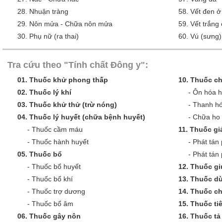
28.
Nhuận tràng
58.
Vết đen ở
29.
Nôn mửa - Chữa nôn mửa
59.
Vết trắng
30.
Phụ nữ (ra thai)
60.
Vú (sưng)
Tra cứu theo "Tính chất Đông y":
01.
Thuốc khử phong thấp
10.
Thuốc ch
02.
Thuốc lý khí
-
Ôn hóa 
03.
Thuốc khử thử (trừ nóng)
-
Thanh hó
04.
Thuốc lý huyết (chữa bệnh huyết)
-
Chữa ho 
-
Thuốc cầm máu
11.
Thuốc giả
-
Thuốc hành huyết
-
Phát tán 
05.
Thuốc bổ
-
Phát tán
-
Thuốc bổ huyết
12.
Thuốc gi
-
Thuốc bổ khí
13.
Thuốc dù
-
Thuốc trợ dương
14.
Thuốc c
-
Thuốc bổ âm
15.
Thuốc ti
06.
Thuốc gây nôn
16.
Thuốc tả 