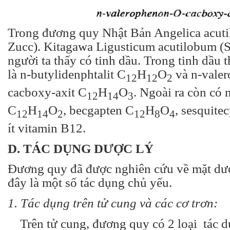
Trong đương quy Nhật Bản Angelica acutil
Zucc). Kitagawa Ligusticum acutilobum (Si
người ta thấy có tinh dầu. Trong tinh dầu
là n-butylidenphtalit C
H
O
và n-vale
12
12
2
cacboxy-axit C
H
O
. Ngoài ra còn có 
12
14
3
C
H
O
, becgapten C
H
O
, sesquite
12
14
2
12
8
4
ít vitamin B12.
D. TÁC DỤNG DƯỢC LÝ
Đương quy đã được nghiên cứu về mặt dược
đây là một số tác dụng chủ yếu.
1. Tác dụng trên tử cung và các cơ trơn:
Trên tử cung, đương quy có 2 loại tác dụ