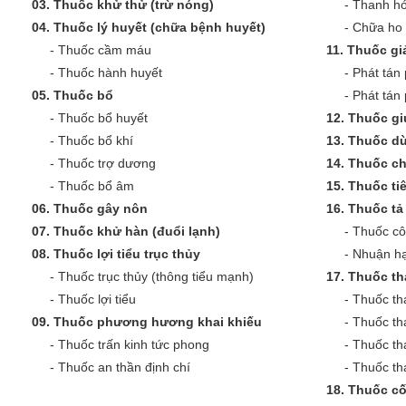
03.
Thuốc khử thử (trừ nóng)
-
Thanh hó
04.
Thuốc lý huyết (chữa bệnh huyết)
-
Chữa ho 
-
Thuốc cầm máu
11.
Thuốc giả
-
Thuốc hành huyết
-
Phát tán 
05.
Thuốc bổ
-
Phát tán
-
Thuốc bổ huyết
12.
Thuốc gi
-
Thuốc bổ khí
13.
Thuốc dù
-
Thuốc trợ dương
14.
Thuốc c
-
Thuốc bổ âm
15.
Thuốc ti
06.
Thuốc gây nôn
16.
Thuốc tả 
07.
Thuốc khử hàn (đuổi lạnh)
-
Thuốc cô
08.
Thuốc lợi tiểu trục thủy
-
Nhuận hạ
-
Thuốc trục thủy (thông tiểu mạnh)
17.
Thuốc th
-
Thuốc lợi tiểu
-
Thuốc th
09.
Thuốc phương hương khai khiếu
-
Thuốc th
-
Thuốc trấn kinh tức phong
-
Thuốc th
-
Thuốc an thần định chí
-
Thuốc tha
18.
Thuốc cố