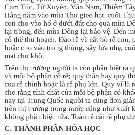
Cam Túc, Tứ Xuyên, Vân Nam, Thiểm Tây
Hàng năm vào mùa Thu gieo hạt, cuối Th
con cho vào hố ở dưới đất cho qua mùa 
lại trồng, đến mùa Đông lại bảo vệ. Đến 
có thể thu hoạch. Đào rễ về cắt bỏ rễ con,
hoặc cho vào trong thùng, sấy lửa nhẹ, cu
mát cho khô.
Trên thị trường người ta còn phân biệt ra q
và một bộ phận cổ rễ; quy thân hay quy th
của rễ chính hoặc là rễ phụ lớn. Quy vĩ là
cho rằng tính chất của mỗi bộ phận có kh
nay tại Trung Quốc người ta cũng đơn giản
trên thị trường trong nước cũng như xuất 
không phân biệt nữa. Toàn rễ cái rễ phụ đư
C. THÀNH PHẦN HÓA HỌC