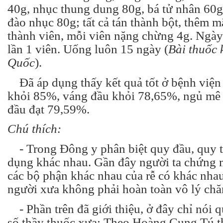
40g, nhục thung dung 80g, bá tử nhân 60g
đào nhục 80g; tất cả tán thành bột, thêm m
thành viên, mỗi viên nặng chừng 4g. Ngày
lần 1 viên. Uống luôn 15 ngày (
Bài thuốc 
Quốc
).
Đã áp dụng thấy kết quả tốt ở bệnh viện
khỏi 85%, váng đầu khỏi 78,65%, ngủ mê 
đầu đạt 79,59%.
Chú thích:
- Trong Đông y phân biệt quy đầu, quy th
dụng khác nhau. Gần đây người ta chứng mi
các bộ phận khác nhau của rễ có khác nha
người xưa không phải hoàn toàn vô lý ch
- Phần trên đã giới thiệu, ở đây chỉ nói 
số thầy thuốc xưa: Theo Hoàng Cung Tú th