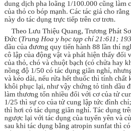
dung dịch pha loãng 1/100.000 cũng làm c
của thỏ co bóp mạnh. Các tác giả cho rằng 
này do tác dụng trực tiếp trên cơ trơn.
Theo Lưu Thiệu Quang, Trương Phát Sơ
Đức (
Trung Hoa y học tạp chí 21:611; 19
dầu của đương quy tiến hành 88 lần thí ng
cô lập của động vật và phát hiện thấy đối 
của thỏ, chó và chuột bạch (có chửa hay k
nồng độ 1/50 có tác dụng giãn nghỉ, nhưn
và kéo dài, nếu rửa hết thuốc thì tính chất 
khôi phục lại, như vậy chứng tỏ tinh dầu
làm thương tổn nhiều đối với cơ của tử cu
1/25 thì sự co của tử cung lập tức đình ch
thì hơi có tác dụng giãn nghỉ. Tác dụng t
ngược lại với tác dụng của tuyến yên và củ
sau khi tác dụng bằng atropin sunfat thì có