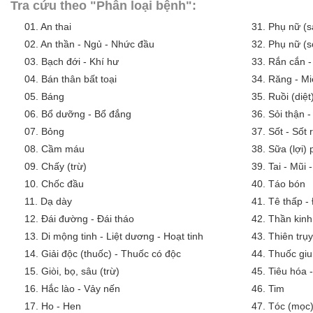
Tra cứu theo "Phân loại bệnh":
01.
An thai
31.
Phụ nữ (s
02.
An thần - Ngủ - Nhức đầu
32.
Phụ nữ (s
03.
Bạch đới - Khí hư
33.
Rắn cắn -
04.
Bán thân bất toại
34.
Răng - Mi
05.
Báng
35.
Ruồi (diệt
06.
Bổ dưỡng - Bổ đắng
36.
Sỏi thận -
07.
Bỏng
37.
Sốt - Sốt
08.
Cầm máu
38.
Sữa (lợi)
09.
Chấy (trừ)
39.
Tai - Mũi 
10.
Chốc đầu
40.
Táo bón
11.
Dạ dày
41.
Tê thấp -
12.
Đái đường - Đái tháo
42.
Thần kinh
13.
Di mộng tinh - Liệt dương - Hoạt tinh
43.
Thiên trụy
14.
Giải độc (thuốc) - Thuốc có độc
44.
Thuốc giu
15.
Giòi, bọ, sâu (trừ)
45.
Tiêu hóa 
16.
Hắc lào - Vảy nến
46.
Tim
17.
Ho - Hen
47.
Tóc (mọc)