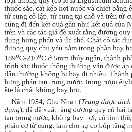
loại đương quy (có lẽ là Ligusticum acuti
thuốc sắc, cất kéo hơi nước và chiết bằng ê
tử cung cô lập, tử cung tại chỗ và trên tử 
cũng đi đến kết quả gần như kết quả của
trên và các tác giả đề xuất rằng đương quy 
dụng hưng phấn và ức chế. Chất có tác dụ
đương quy chủ yếu nằm trong phần bay hơi
o
o
189
C-210
C ở 5mm thủy ngân, thành phầ
trình sắc thuốc thông thường vẫn được áp
dân thường không bị bay đi nhiều. Thành 
hưng phấn tan trong nước, trong rượu êtyl
ête là chất không bay hơi.
Năm 1954, Chu Nhan (
Trung dược đích
dụng
), đã đề xuất rằng đương quy có hai 
tan trong nước, không bay hơi, có tinh thể
phấn cơ tử cung, làm cho sự co bóp tăng 