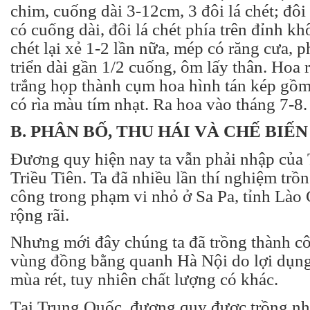
chim, cuống dài 3-12cm, 3 đôi lá chét; đôi 
có cuống dài, đôi lá chét phía trên đỉnh k
chét lại xẻ 1-2 lần nữa, mép có răng cưa, 
triển dài gần 1/2 cuống, ôm lấy thân. Hoa
trắng họp thành cụm hoa hình tán kép gồ
có rìa màu tím nhạt. Ra hoa vào tháng 7-8.
B. PHÂN BỐ, THU HÁI VÀ CHẾ BIẾN
Đương quy hiện nay ta vẫn phải nhập của
Triều Tiên. Ta đã nhiều lần thí nghiệm tr
công trong phạm vi nhỏ ở Sa Pa, tỉnh Lào 
rộng rãi.
Nhưng mới đây chúng ta đã trồng thành c
vùng đồng bằng quanh Hà Nội do lợi dụng t
mùa rét, tuy nhiên chất lượng có khác.
Tại Trung Quốc, đương quy được trồng nhi