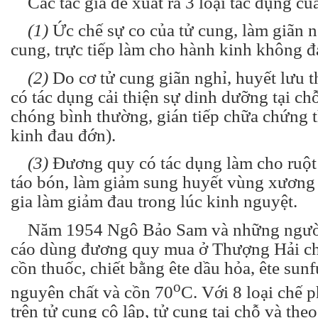
Các tác giả đề xuất ra 3 loại tác dụng c
(1)
Ức chế sự co của tử cung, làm giãn n
cung, trực tiếp làm cho hành kinh không đ
(2)
Do cơ tử cung giãn nghỉ, huyết lưu 
có tác dụng cải thiện sự dinh dưỡng tại ch
chóng bình thường, gián tiếp chữa chứng 
kinh đau đớn).
(3)
Đương quy có tác dụng làm cho ruột 
táo bón, làm giảm sung huyết vùng xương
gia làm giảm đau trong lúc kinh nguyệt.
Năm 1954 Ngô Bảo Sam và những người 
cáo dùng đương quy mua ở Thượng Hải ch
cồn thuốc, chiết bằng ête dầu hỏa, ête sunf
o
nguyên chất và cồn 70
C. Với 8 loại chế 
trên tử cung cô lập, tử cung tại chỗ và th