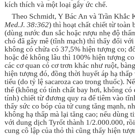
kích thích và một loại gây ức chế.
Theo Schmidt, Y Bác An và Trần Khắc K
Med.J. 38:362
) thì hoạt chất chiết từ toà
(dùng nước đun sắc hoặc rượu nhẹ độ thấm 
chó đã gây mê (tĩnh mạch) thì thấy đối với
không có chửa có 37,5% hiện tượng co; đố
hoặc đẻ không lâu thì 100% hiện tượng co
các cơ quan có cơ trơn khác như ruột, bàn
hiện tượng đó, đồng thời huyết áp hạ thấp 
tiểu (do tỷ lệ sacaroza cao trong thuốc). 
thể (không có tính chất bay hơi, không c
tính) chiết từ đương quy ra để tiêm vào tĩ
thấy sức co bóp của tử cung tăng mạnh, n
không hạ thấp mà lại tăng cao; nếu dùng ti
với dung dịch Tyrốt thành 1/2.000.000, rồi
cung cô lập của thỏ thì cũng thấy hiện tượ