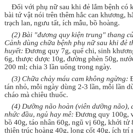
Đối với phụ nữ sau khi đẻ lắm bệnh có k
bài tứ vật nói trên thêm hắc can khương, h
trạch lan, ngưu tất, ích mẫu, bồ hoàng.
(2) B
ài "đương quy kiện trung" thang 
Cảnh dùng chữa bệnh phụ nữ sau khi đẻ t
huyết:
Đương quy 7g, quế chi, sinh khương,
6g, thược dược 10g, đường phèn 50g, nước
200 ml; chia 3 lần uống trong ngày.
(3) Chữa chảy máu cam không ngừng:
Đ
tán nhỏ, mỗi ngày dùng 2-3 lần, mỗi lần 
cháo mà chiêu thuốc.
(4) Dưỡng não hoàn (viên dưỡng não), 
nhức đầu, ngủ hay mê:
Đương quy 100g, v
bồ 40g, táo nhân 60g, ngũ vị 60g, khởi tử
thiên trúc hoàng 40g, long cốt 40g, ích tr