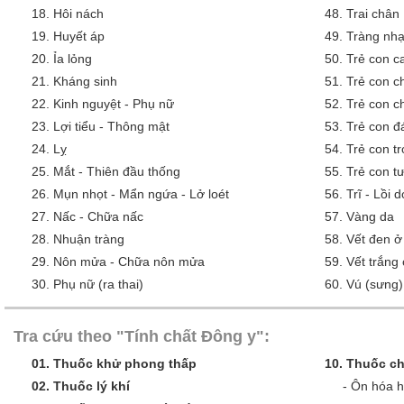
18.
Hôi nách
48.
Trai chân
19.
Huyết áp
49.
Tràng nh
20.
Ỉa lỏng
50.
Trẻ con 
21.
Kháng sinh
51.
Trẻ con c
22.
Kinh nguyệt - Phụ nữ
52.
Trẻ con c
23.
Lợi tiểu - Thông mật
53.
Trẻ con đ
24.
Lỵ
54.
Trẻ con tr
25.
Mắt - Thiên đầu thống
55.
Trẻ con tư
26.
Mụn nhọt - Mẩn ngứa - Lở loét
56.
Trĩ - Lồi 
27.
Nấc - Chữa nấc
57.
Vàng da
28.
Nhuận tràng
58.
Vết đen ở
29.
Nôn mửa - Chữa nôn mửa
59.
Vết trắng
30.
Phụ nữ (ra thai)
60.
Vú (sưng)
Tra cứu theo "Tính chất Đông y":
01.
Thuốc khử phong thấp
10.
Thuốc ch
02.
Thuốc lý khí
-
Ôn hóa 