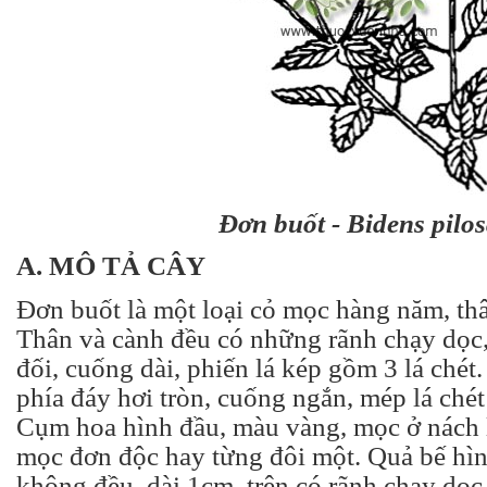
Đơn buốt - Bidens pilo
A. MÔ TẢ CÂY
Đơn buốt là một loại cỏ mọc hàng năm, th
Thân và cành đều có những rãnh chạy dọc,
đối, cuống dài, phiến lá kép gồm 3 lá chét.
phía đáy hơi tròn, cuống ngắn, mép lá chét
Cụm hoa hình đầu, màu vàng, mọc ở nách l
mọc đơn độc hay từng đôi một. Quả bế hình
không đều, dài 1cm, trên có rãnh chạy dọc