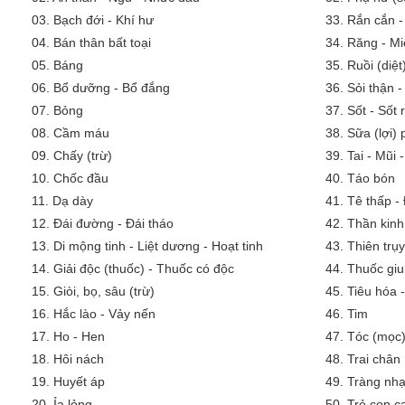
03.
Bạch đới - Khí hư
33.
Rắn cắn -
04.
Bán thân bất toại
34.
Răng - Mi
05.
Báng
35.
Ruồi (diệt
06.
Bổ dưỡng - Bổ đắng
36.
Sỏi thận -
07.
Bỏng
37.
Sốt - Sốt
08.
Cầm máu
38.
Sữa (lợi)
09.
Chấy (trừ)
39.
Tai - Mũi 
10.
Chốc đầu
40.
Táo bón
11.
Dạ dày
41.
Tê thấp -
12.
Đái đường - Đái tháo
42.
Thần kinh
13.
Di mộng tinh - Liệt dương - Hoạt tinh
43.
Thiên trụy
14.
Giải độc (thuốc) - Thuốc có độc
44.
Thuốc giu
15.
Giòi, bọ, sâu (trừ)
45.
Tiêu hóa 
16.
Hắc lào - Vảy nến
46.
Tim
17.
Ho - Hen
47.
Tóc (mọc)
18.
Hôi nách
48.
Trai chân
19.
Huyết áp
49.
Tràng nh
20.
Ỉa lỏng
50.
Trẻ con 