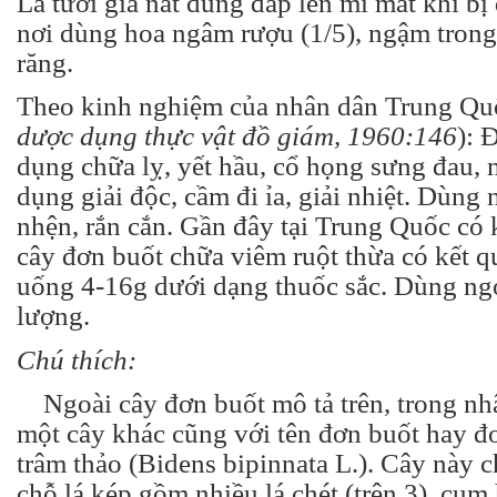
Lá tươi giã nát dùng đắp lên mi mắt khi bị
nơi dùng hoa ngâm rượu (1/5), ngậm trong
răng.
Theo kinh nghiệm của nhân dân Trung Qu
dược dụng thực vật đồ giám, 1960:146
): 
dụng chữa lỵ, yết hầu, cổ họng sưng đau, 
dụng giải độc, cầm đi ỉa, giải nhiệt. Dùng
nhện, rắn cắn. Gần đây tại Trung Quốc có
cây đơn buốt chữa viêm ruột thừa có kết 
uống 4-16g dưới dạng thuốc sắc. Dùng ngo
lượng.
Chú thích:
Ngoài cây đơn buốt mô tả trên, trong nh
một cây khác cũng với tên đơn buốt hay đ
trâm thảo (Bidens bipinnata L.). Cây này c
chỗ lá kép gồm nhiều lá chét (trên 3), cụm