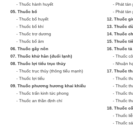
-
Thuốc hành huyết
-
Phát tán 
05.
Thuốc bổ
-
Phát tán
-
Thuốc bổ huyết
12.
Thuốc gi
-
Thuốc bổ khí
13.
Thuốc dù
-
Thuốc trợ dương
14.
Thuốc c
-
Thuốc bổ âm
15.
Thuốc ti
06.
Thuốc gây nôn
16.
Thuốc tả 
07.
Thuốc khử hàn (đuổi lạnh)
-
Thuốc cô
08.
Thuốc lợi tiểu trục thủy
-
Nhuận hạ
-
Thuốc trục thủy (thông tiểu mạnh)
17.
Thuốc th
-
Thuốc lợi tiểu
-
Thuốc th
09.
Thuốc phương hương khai khiếu
-
Thuốc th
-
Thuốc trấn kinh tức phong
-
Thuốc th
-
Thuốc an thần định chí
-
Thuốc tha
18.
Thuốc cố
-
Thuốc liễ
-
Thuốc sá