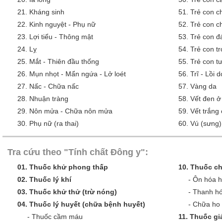
21.
Kháng sinh
51.
Trẻ con c
22.
Kinh nguyệt - Phụ nữ
52.
Trẻ con c
23.
Lợi tiểu - Thông mật
53.
Trẻ con đ
24.
Lỵ
54.
Trẻ con tr
25.
Mắt - Thiên đầu thống
55.
Trẻ con tư
26.
Mụn nhọt - Mẩn ngứa - Lở loét
56.
Trĩ - Lồi 
27.
Nấc - Chữa nấc
57.
Vàng da
28.
Nhuận tràng
58.
Vết đen ở
29.
Nôn mửa - Chữa nôn mửa
59.
Vết trắng
30.
Phụ nữ (ra thai)
60.
Vú (sưng)
Tra cứu theo "Tính chất Đông y":
01.
Thuốc khử phong thấp
10.
Thuốc ch
02.
Thuốc lý khí
-
Ôn hóa 
03.
Thuốc khử thử (trừ nóng)
-
Thanh hó
04.
Thuốc lý huyết (chữa bệnh huyết)
-
Chữa ho 
-
Thuốc cầm máu
11.
Thuốc giả