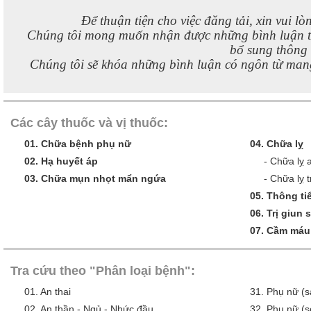
Để thuận tiện cho việc đăng tải, xin vui lò
Chúng tôi mong muốn nhận được những bình luận 
bổ sung thông t
Chúng tôi sẽ khóa những bình luận có ngôn từ mang
Các cây thuốc và vị thuốc:
01.
Chữa bệnh phụ nữ
04.
Chữa lỵ
02.
Hạ huyết áp
-
Chữa lỵ 
03.
Chữa mụn nhọt mẩn ngứa
-
Chữa lỵ t
05.
Thông tiể
06.
Trị giun 
07.
Cầm máu
Tra cứu theo "Phân loại bệnh":
01.
An thai
31.
Phụ nữ (s
02.
An thần - Ngủ - Nhức đầu
32.
Phụ nữ (s