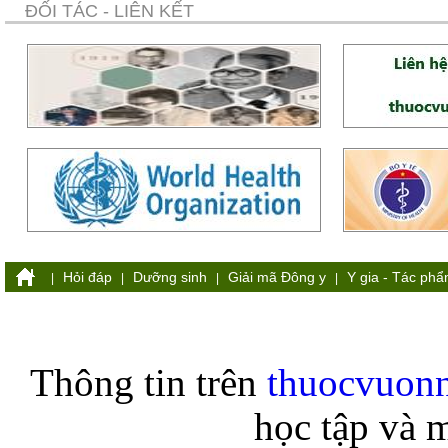
ĐỐI TÁC - LIÊN KẾT
Hỏi đáp
Dưỡng sinh
Giải mã Đông y
Y gia - Tác ph
|
|
|
|
Thông tin trên
thuocvuon
học tập và 