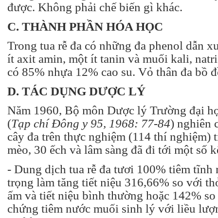
được. Không phải chế biến gì khác.
C. THÀNH PHẦN HÓA HỌC
Trong tua rễ đa có những đa phenol dẫn xu
ít axit amin, một ít tanin và muối kali, natr
có 85% nhựa 12% cao su. Vỏ thân đa bồ đề
D. TÁC DỤNG DƯỢC LÝ
Năm 1960, Bộ môn Dược lý Trường đại h
(
Tạp chí Đông y 95, 1968: 77-84
) nghiên 
cây đa trên thực nghiệm (114 thí nghiệm) t
mèo, 30 ếch và lâm sàng đã đi tới một số k
- Dung dịch tua rễ đa tươi 100% tiêm tĩnh
trọng làm tăng tiết niệu 316,66% so với th
ấm và tiết niệu bình thường hoặc 142% so 
chứng tiêm nước muối sinh lý với liều lư