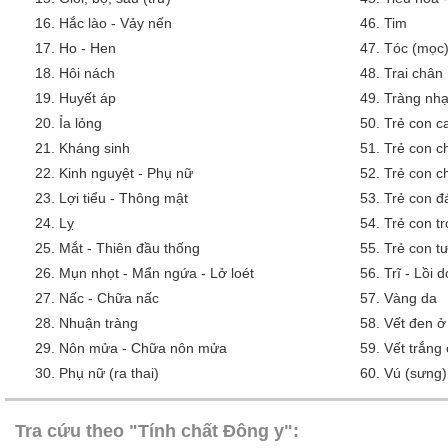
16.
Hắc lào - Vảy nến
46.
Tim
17.
Ho - Hen
47.
Tóc (mọc)
18.
Hôi nách
48.
Trai chân
19.
Huyết áp
49.
Tràng nh
20.
Ỉa lỏng
50.
Trẻ con 
21.
Kháng sinh
51.
Trẻ con c
22.
Kinh nguyệt - Phụ nữ
52.
Trẻ con c
23.
Lợi tiểu - Thông mật
53.
Trẻ con đ
24.
Lỵ
54.
Trẻ con tr
25.
Mắt - Thiên đầu thống
55.
Trẻ con tư
26.
Mụn nhọt - Mẩn ngứa - Lở loét
56.
Trĩ - Lồi 
27.
Nấc - Chữa nấc
57.
Vàng da
28.
Nhuận tràng
58.
Vết đen ở
29.
Nôn mửa - Chữa nôn mửa
59.
Vết trắng
30.
Phụ nữ (ra thai)
60.
Vú (sưng)
Tra cứu theo "Tính chất Đông y":