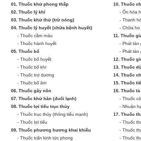
01.
Thuốc khử phong thấp
10.
Thuốc ch
02.
Thuốc lý khí
-
Ôn hóa 
03.
Thuốc khử thử (trừ nóng)
-
Thanh hó
04.
Thuốc lý huyết (chữa bệnh huyết)
-
Chữa ho 
-
Thuốc cầm máu
11.
Thuốc giả
-
Thuốc hành huyết
-
Phát tán 
05.
Thuốc bổ
-
Phát tán
-
Thuốc bổ huyết
12.
Thuốc gi
-
Thuốc bổ khí
13.
Thuốc dù
-
Thuốc trợ dương
14.
Thuốc c
-
Thuốc bổ âm
15.
Thuốc ti
06.
Thuốc gây nôn
16.
Thuốc tả 
07.
Thuốc khử hàn (đuổi lạnh)
-
Thuốc cô
08.
Thuốc lợi tiểu trục thủy
-
Nhuận hạ
-
Thuốc trục thủy (thông tiểu mạnh)
17.
Thuốc th
-
Thuốc lợi tiểu
-
Thuốc th
09.
Thuốc phương hương khai khiếu
-
Thuốc th
-
Thuốc trấn kinh tức phong
-
Thuốc th