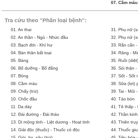
07.
Cầm máu
Tra cứu theo "Phân loại bệnh":
01.
An thai
31.
Phụ nữ (s
02.
An thần - Ngủ - Nhức đầu
32.
Phụ nữ (s
03.
Bạch đới - Khí hư
33.
Rắn cắn -
04.
Bán thân bất toại
34.
Răng - Mi
05.
Báng
35.
Ruồi (diệt
06.
Bổ dưỡng - Bổ đắng
36.
Sỏi thận -
07.
Bỏng
37.
Sốt - Sốt
08.
Cầm máu
38.
Sữa (lợi)
09.
Chấy (trừ)
39.
Tai - Mũi 
10.
Chốc đầu
40.
Táo bón
11.
Dạ dày
41.
Tê thấp -
12.
Đái đường - Đái tháo
42.
Thần kinh
13.
Di mộng tinh - Liệt dương - Hoạt tinh
43.
Thiên trụy
14.
Giải độc (thuốc) - Thuốc có độc
44.
Thuốc giu
15.
Giòi, bọ, sâu (trừ)
45.
Tiêu hóa 