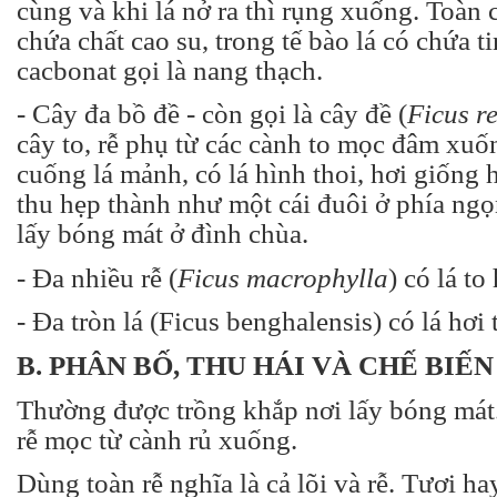
cùng và khi lá nở ra thì rụng xuống. Toàn
chứa chất cao su, trong tế bào lá có chứa t
cacbonat gọi là nang thạch.
- Cây đa bồ đề - còn gọi là cây đề (
Ficus re
cây to, rễ phụ từ các cành to mọc đâm xuố
cuống lá mảnh, có lá hình thoi, hơi giống 
thu hẹp thành như một cái đuôi ở phía ng
lấy bóng mát ở đình chùa.
- Đa nhiều rễ (
Ficus macrophylla
) có lá to
- Đa tròn lá (Ficus benghalensis) có lá hơi 
B. PHÂN BỐ, THU HÁI VÀ CHẾ BIẾN
Thường được trồng khắp nơi lấy bóng mát.
rễ mọc từ cành rủ xuống.
Dùng toàn rễ nghĩa là cả lõi và rễ. Tươi h