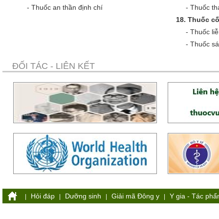
-
Thuốc an thần định chí
-
Thuốc tha
18.
Thuốc cố
-
Thuốc liễ
-
Thuốc sá
ĐỐI TÁC - LIÊN KẾT
Hỏi đáp
Dưỡng sinh
Giải mã Đông y
Y gia - Tác ph
|
|
|
|