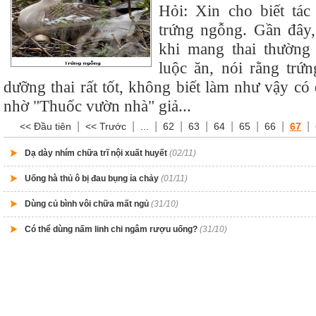
Hỏi: Xin cho biết tá
trứng ngỗng. Gần đây,
khi mang thai thường
luộc ăn, nói rằng trứ
dưỡng thai rất tốt, không biết làm như vậy c
nhờ "Thuốc vườn nhà" giả...
|
|
|
|
|
|
|
|
|
<< Đầu tiên
<< Trước
...
62
63
64
65
66
67
Dạ dày nhím chữa trĩ nội xuất huyết
(02/11)
Uống hà thủ ô bị đau bụng ỉa chảy
(01/11)
Dùng củ bình vôi chữa mất ngủ
(31/10)
Có thể dùng nấm linh chi ngâm rượu uống?
(31/10)