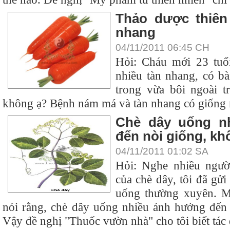
Thảo dược thiên
nhang
04/11/2011 06:45 CH
Hỏi: Cháu mới 23 tuổi
nhiều tàn nhang, có b
trong vừa bôi ngoài t
không ạ? Bệnh nám má và tàn nhang có giống
Chè dây uống n
đến nòi giống, kh
04/11/2011 01:02 SA
Hỏi: Nghe nhiều người
của chè dây, tôi đã gử
uống thường xuyên. M
nói rằng, chè dây uống nhiều ảnh hưởng đến 
Vậy đề nghị "Thuốc vườn nhà" cho tôi biết tác d