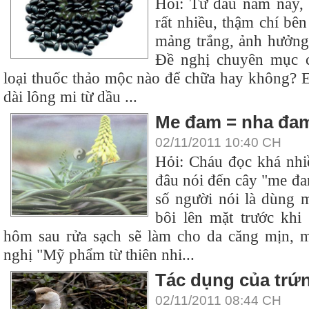
Hỏi: Từ đầu năm nay,
rất nhiều, thậm chí bên
mảng trắng, ảnh hưởng
Đề nghị chuyên mục c
loại thuốc thảo mộc nào để chữa hay không? E
dài lông mi từ dầu ...
Me đam = nha đa
02/11/2011 10:40 CH
Hỏi: Cháu đọc khá nhi
đâu nói đến cây "me đ
số người nói là dùng 
bôi lên mặt trước khi
hôm sau rửa sạch sẽ làm cho da căng mịn, 
nghị "Mỹ phẩm từ thiên nhi...
Tác dụng của trứ
02/11/2011 08:44 CH