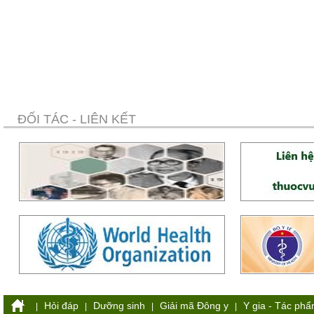
ĐỐI TÁC - LIÊN KẾT
Hỏi đáp
Dưỡng sinh
Giải mã Đông y
Y gia - Tác ph
|
|
|
|