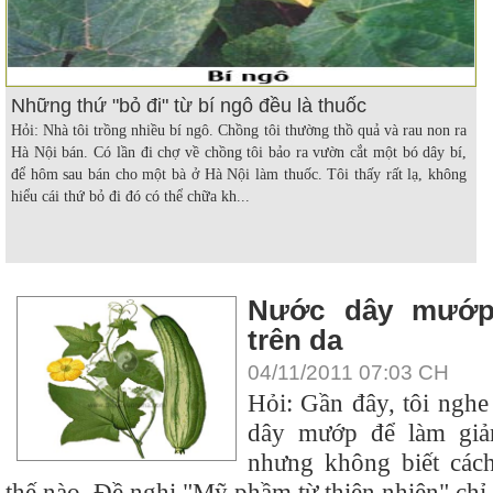
Những thứ "bỏ đi" từ bí ngô đều là thuốc
Hỏi: Nhà tôi trồng nhiều bí ngô. Chồng tôi thường thồ quả và rau non ra
Hà Nội bán. Có lần đi chợ về chồng tôi bảo ra vườn cắt một bó dây bí,
để hôm sau bán cho một bà ở Hà Nội làm thuốc. Tôi thấy rất lạ, không
hiểu cái thứ bỏ đi đó có thể chữa kh...
Nước dây mướp
trên da
04/11/2011 07:03 CH
Hỏi: Gần đây, tôi nghe
dây mướp để làm giả
nhưng không biết các
thế nào. Đề nghị "Mỹ phầm từ thiên nhiên" chỉ