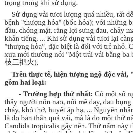
trọng trong khi sử dụng.
Sử dụng vải tươi lượng quá nhiều, rất dễ
bệnh "thượng hỏa" (bốc hỏa); với những b
đầu, chóng mặt, răng lợi sưng đau, chảy m
khản tiếng, ... Khi sử dụng vải tươi lại cà
"thượng hỏa", đặc biệt là đối với trẻ nhỏ. 
xưa mới thường nói "Một trái vải bằng ba 
枝三把火
).
Trên thực tế, hiện tượng ngộ độc vải
gồm hai loại:
- Trường hợp thứ nhất:
Có một số ng
thấy người nôn nao, nổi mề day, đau bụng 
chảy, khó thở, huyết áp hạ, ... Nguyên nh
là do bản thân quả vải, mà là do một thứ n
Candida tropicalis gây nên. Thứ nấm này 