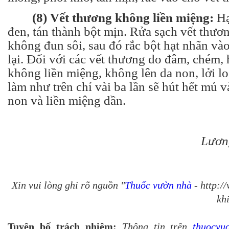
(8) Vết thương không liền miệng:
Hạ
đen, tán thành bột mịn. Rửa sạch vết thươ
không đun sôi, sau đó rắc bột hạt nhãn và
lại. Đối với các vết thương do đâm, chém, 
không liền miệng, không lên da non, lởi l
làm như trên chỉ vài ba lần sẽ hút hết mủ 
non và liền miệng dần.
Lươn
Xin vui lòng ghi rõ nguồn "
Thuốc vườn nhà
- http:/
khi
Tuyên bố trách nhiệm:
Thông tin trên
thuocvu