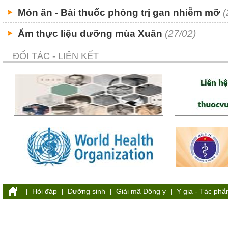
Món ăn - Bài thuốc phòng trị gan nhiễm mỡ
(
Ẩm thực liệu dưỡng mùa Xuân
(27/02)
ĐỐI TÁC - LIÊN KẾT
Hỏi đáp
Dưỡng sinh
Giải mã Đông y
Y gia - Tác ph
|
|
|
|