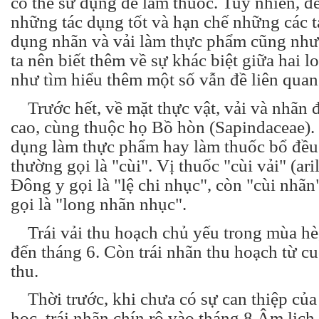
có thể sử dụng để làm thuốc. Tuy nhiên, đ
những tác dụng tốt và hạn chế những các t
dụng nhãn và vải làm thực phẩm cũng như
ta nên biết thêm về sự khác biệt giữa hai l
như tìm hiểu thêm một số vẫn đề liên quan
Trước hết, về mặt thực vật, vải và nhãn 
cao, cùng thuộc họ Bồ hòn (Sapindaceae).
dụng làm thực phẩm hay làm thuốc bổ đều 
thường gọi là "cùi". Vị thuốc "cùi vải" (aril
Đông y gọi là "lệ chi nhục", còn "cùi nhãn"
gọi là "long nhãn nhục".
Trái vải thu hoạch chủ yếu trong mùa hè,
đến tháng 6. Còn trái nhãn thu hoạch từ c
thu.
Thời trước, khi chưa có sự can thiệp của
học, trái nhãn chín rộ vào tháng 8 Âm lịc