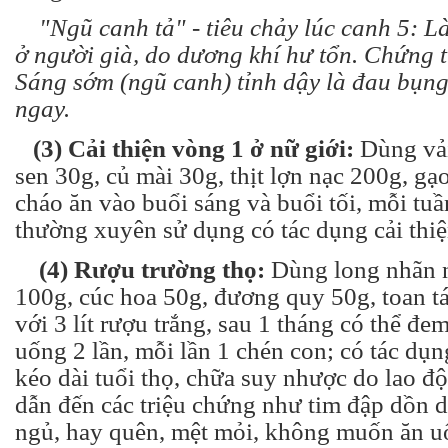
"Ngũ canh tả" - tiêu chảy lúc canh 5: 
ở người già, do dương khí hư tổn. Chứng 
Sáng sớm (ngũ canh) tỉnh dậy là đau bụng,
ngay.
(3) Cải thiện vòng 1 ở nữ giới:
Dùng vải 
sen 30g, củ mài 30g, thịt lợn nạc 200g, gạ
cháo ăn vào buổi sáng và buổi tối, mỗi tuầ
thường xuyên sử dụng có tác dụng cải thiện
(4) Rượu trường thọ:
Dùng long nhãn 
100g, cúc hoa 50g, đương quy 50g, toan 
với 3 lít rượu trắng, sau 1 tháng có thể đe
uống 2 lần, mỗi lần 1 chén con; có tác dụn
kéo dài tuổi thọ, chữa suy nhược do lao độ
dẫn đến các triệu chứng như tim đập dồn d
ngủ, hay quên, mệt mỏi, không muốn ăn uốn