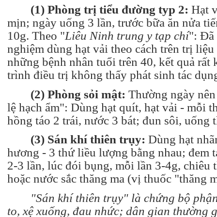
(1) Phòng trị tiểu đường typ 2:
Hạt v
mịn; ngày uống 3 lần, trước bữa ăn nửa ti
10g. Theo "
Liêu Ninh trung y tạp chí
": Đã
nghiệm dùng hạt vải theo cách trên trị liệu
những bệnh nhân tuổi trên 40, kết quả rất 
trình điều trị không thấy phát sinh tác dụn
(2) Phòng sỏi mật:
Thường ngày nên 
lệ hạch ẩm": Dùng hạt quít, hạt vải - mỗi t
hồng táo 2 trái, nước 3 bát; đun sôi, uống 
(3) Sán khí thiên trụy:
Dùng hạt nhãn,
hương - 3 thứ liều lượng bằng nhau; đem 
2-3 lần, lúc đói bụng, mỗi lần 3-4g, chiêu
hoặc nước sắc thăng ma (vị thuốc "thăng m
"Sán khí thiên trụy" là chứng bộ phận 
to, xệ xuống, đau nhức; dân gian thường gọ