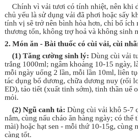
Chính vì vải tươi có tính nhiệt, nên khi 
chủ yếu là sử dụng vải đã phơi hoặc sấy k
tính vị sẽ trở nên bình hòa hơn, chỉ bổ íc
thương tổn, không trợ hoả và không sinh n
2. Món ăn - Bài thuốc có cùi vải, cùi nh
(1) Tăng cường sinh lý:
Dùng cùi vải t
trắng 1000ml; ngâm khoảng 10-15 ngày, là
mỗi ngày uống 2 lần, mỗi lần 10ml, liên t
tác dụng bổ dương, chữa dương nuy (rối l
ED), tảo tiết (xuất tinh sớm), tinh thần uể 
mỏi.
(2) Ngũ canh tả:
Dùng cùi vải khô 5-7 q
nắm, cùng nấu cháo ăn hàng ngày; có thể 
mài) hoặc hạt sen - mỗi thứ 10-15g, cùng 
càng tốt.