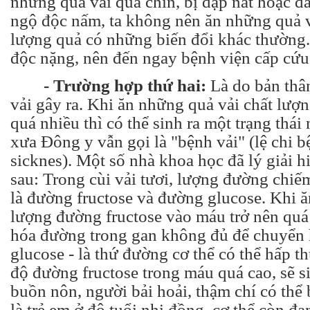
những quả vải quá chín, bị dập nát hoặc đã
ngộ độc nấm, ta không nên ăn những quả v
lượng quả có những biến đổi khác thường
độc nặng, nên đến ngay bệnh viện cấp cứu
- Trường hợp thứ hai:
Là do bản thân
vải gây ra. Khi ăn những quả vải chất lượ
quá nhiều thì có thể sinh ra một trạng thá
xưa Đông y vẫn gọi là "bệnh vải" (lệ chi b
sicknes). Một số nhà khoa học đã lý giải 
sau: Trong cùi vải tươi, lượng đường chiế
là đường fructose và đường glucose. Khi ă
lượng đường fructose vào máu trở nên qu
hóa đường trong gan không đủ để chuyển
glucose - là thứ đường cơ thể có thể hấp th
độ đường fructose trong máu quá cao, sẽ s
buồn nôn, người bải hoải, thậm chí có thể 
là trẻ em ở độ tuổi nhi đồng, cơ thể còn đa