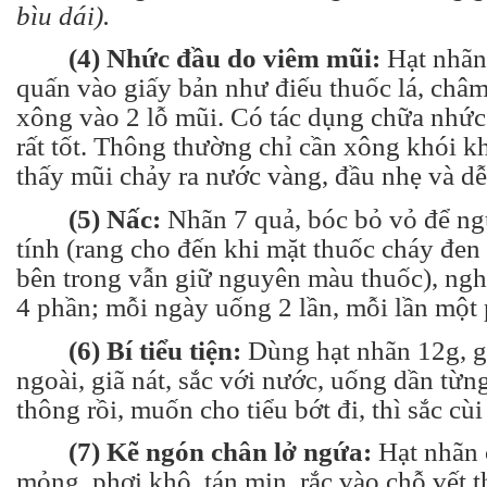
bìu dái).
(4) Nhức đầu do viêm mũi:
Hạt nhãn 
quấn vào giấy bản như điếu thuốc lá, châm
xông vào 2 lỗ mũi. Có tác dụng chữa nhứ
rất tốt. Thông thường chỉ cần xông khói k
thấy mũi chảy ra nước vàng, đầu nhẹ và dễ
(5) Nấc:
Nhãn 7 quả, bóc bỏ vỏ để ngu
tính (rang cho đến khi mặt thuốc cháy đen
bên trong vẫn giữ nguyên màu thuốc), ngh
4 phần; mỗi ngày uống 2 lần, mỗi lần một
(6) Bí tiểu tiện:
Dùng hạt nhãn 12g, g
ngoài, giã nát, sắc với nước, uống dần từng
thông rồi, muốn cho tiểu bớt đi, thì sắc cù
(7) Kẽ ngón chân lở ngứa:
Hạt nhãn c
mỏng, phơi khô, tán mịn, rắc vào chỗ vết 