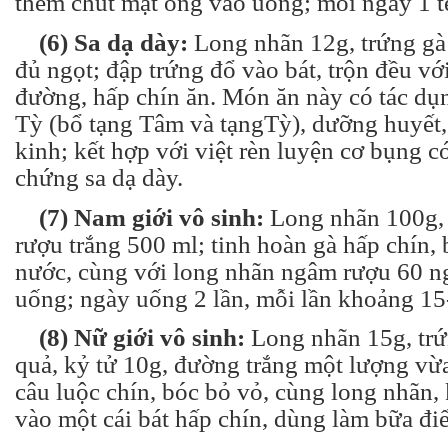
thêm chút mật ong vào uống; mỗi ngày 1 tễ
(6) Sa dạ dày:
Long nhãn 12g, trứng gà
đủ ngọt; đập trứng đổ vào bát, trộn đều vớ
đường, hấp chín ăn. Món ăn này có tác d
Tỳ (bổ tạng Tâm và tạngTỳ), dưỡng huyết,
kinh; kết hợp với việt rèn luyện cơ bụng c
chứng sa dạ dày.
(7) Nam giới vô sinh:
Long nhãn 100g, t
rượu trắng 500 ml; tinh hoàn gà hấp chín, 
nước, cùng với long nhãn ngâm rượu 60 n
uống; ngày uống 2 lần, mỗi lần khoảng 15
(8) Nữ giới vô sinh
:
Long nhãn 15g, trứ
quả, kỷ tử 10g, đường trắng một lượng vừ
câu luộc chín, bóc bỏ vỏ, cùng long nhãn,
vào một cái bát hấp chín, dùng làm bữa đ