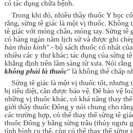
có tác dụng chữa bệnh.
Trong khi đó, nhiều thầy thuốc Y học cổ
rằng, sừng tê giác là một vị thuốc. Không
tê giác với móng chân, móng tay. Sừng tê g
có hàng ngàn năm lịch sử và được ghi chép
bản thảo kinh
" - bộ sách thuốc cổ nhất củ
nhiều các y thư khác; tác dụng của sừng t
khẳng định trên lâm sàng từ xưa. Nói rằng
không phải là thuốc
" là không thể chấp n
Sừng tê giác là một vị thuốc tốt, nhưng t
bị tiêu diệt, cần được bảo vệ. Để bảo vệ loà
những vị thuốc khác, có khả năng thay thế 
giới thầy thuốc Đông y nói chung cho rằng
các trường hợp, có thể thay thế sừng tê giá
thuốc Đông y bằng sừng trâu (thủy ngưu gi
tình hình cụ thể, còn có thể thay thế sừng