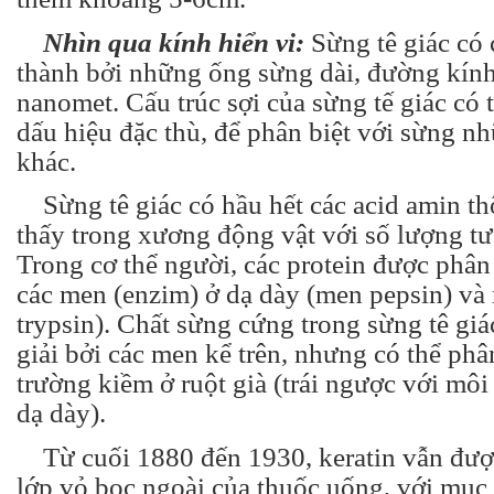
Nhìn qua kính hiển vi:
Sừng tê giác có c
thành bởi những ống sừng dài, đường kính
nanomet. Cấu trúc sợi của sừng tế giác có
dấu hiệu đặc thù, để phân biệt với sừng n
khác.
S
ừng tê giác có hầu hết các acid amin t
thấy trong xương động vật với số lượng t
Trong cơ thể người, các protein được phân
các men (enzim) ở dạ dày (men pepsin) và
trypsin). Chất sừng cứng trong sừng tê gi
giải bởi các men kể trên, nhưng có thể ph
trường kiềm ở ruột già (trái ngược với môi
dạ dày).
Từ cuối 1880 đến 1930, keratin vẫn đượ
lớp vỏ bọc ngoài của thuốc uống, với mục