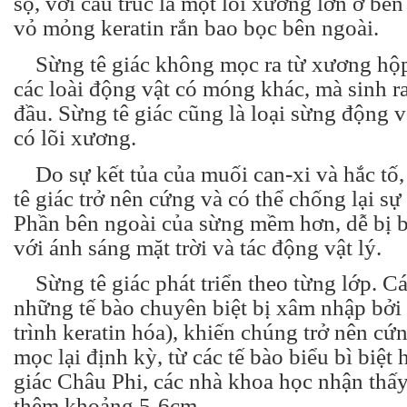
sọ, với cấu trúc là một lõi xương lớn ở bên
vỏ mỏng keratin rắn bao bọc bên ngoài.
Sừng tê giác không mọc ra từ xương hộp
các loài động vật có móng khác, mà sinh ra
đầu. Sừng tê giác cũng là loại sừng động 
có lõi xương.
Do sự kết tủa của muối can-xi và hắc tố,
tê giác trở nên cứng và có thể chống lại sự
Phần bên ngoài của sừng mềm hơn, dễ bị 
với ánh sáng mặt trời và tác động vật lý.
Sừng tê giác phát triển theo từng lớp. C
những tế bào chuyên biệt bị xâm nhập bởi 
trình keratin hóa), khiến chúng trở nên cứ
mọc lại định kỳ, từ các tế bào biểu bì biệt 
giác Châu Phi, các nhà khoa học nhận thấ
thêm khoảng 5-6cm.