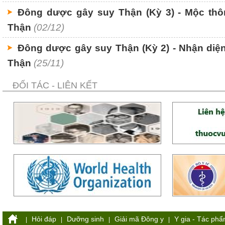
Đông dược gây suy Thận (Kỳ 3) - Mộc thô
Thận
(02/12)
Đông dược gây suy Thận (Kỳ 2) - Nhận diệ
Thận
(25/11)
ĐỐI TÁC - LIÊN KẾT
Hỏi đáp
Dưỡng sinh
Giải mã Đông y
Y gia - Tác ph
|
|
|
|