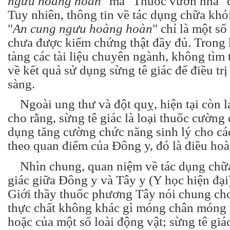
ngưu hoàng hoàn
" mà
"
Thuốc vườn nhà
"
đ
Tuy nhiên, thông tin về tác dụng chữa khỏ
"
An cung ngưu hoàng hoàn
"
chỉ là một số 
chưa được kiểm chứng thật đầy đủ. Trong 
tàng các tài liệu chuyên ngành, không tìm
về kết quả sử dụng sừng tê giác để điều trị
sàng.
Ngoài ung thư và đột quỵ, hiện tại còn la
cho rằng, sừng tê giác là loại thuốc cường
dụng tăng cường chức năng sinh lý cho các
theo quan điểm của Đông y, đó là điều hoà
Nhìn chung, quan niệm về tác dụng chữa
giác giữa Đông y và Tây y (Y học hiện đại)
Giới thầy thuốc phương Tây nói chung cho
thực chất không khác gì móng chân móng 
hoặc của một số loài động vật; sừng tê gi