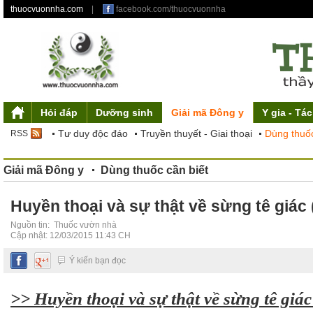
thuocvuonnha.com
|
facebook.com/thuocvuonnha
Hỏi đáp
Dưỡng sinh
Giải mã Đông y
Y gia - Tá
Giới thiệu
Mỹ phẩm từ thiên nhiên
Triết lý dưỡng sinh
Tư duy độc đáo
Y gia
Tác phẩm
Điều khoản sử dụng
Truyền thuyết - Giai thoại
Ẩm thực liệu dưỡng
Thuốc vườn nhà
Liên hệ
Dưỡng sinh 
Sơ đồ site
Dùng thuốc
RSS
Giải mã Đông y
Dùng thuốc cần biết
Huyền thoại và sự thật về sừng tê giác 
Nguồn tin:
Thuốc vườn nhà
Cập nhật: 12/03/2015 11:43 CH
Ý kiến bạn đọc
>> Huyền thoại và sự thật về sừng tê giác