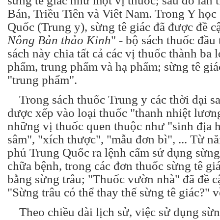
sừng tê giác như một vị thuốc; sau đó lan 
Bản, Triều Tiên và Viêt Nam. Trong Y học
Quốc (Trung y), sừng tê giác đã được đề cậ
Nông Bản thảo Kinh
" - bộ sách thuốc đầu 
sách này chia tất cả các vị thuốc thành ba 
phẩm, trung phẩm và hạ phẩm; sừng tê giá
"trung phẩm".
Trong sách thuốc Trung y các thời đại sa
dược xếp vào loại thuốc "thanh nhiệt lươn
những vị thuốc quen thuộc như "sinh địa 
sâm", "xích thược", "mẫu đơn bì", ... Từ 
phủ Trung Quốc ra lệnh cấm sử dụng sừng 
chữa bệnh, trong các đơn thuốc sừng tê gi
bằng sừng trâu; "
Thuốc vườn nhà
" đã đề c
"
Sừng trâu có thể thay thế sừng tê giác?
" v
Theo chiều dài lịch sử, việc sử dụng sừng