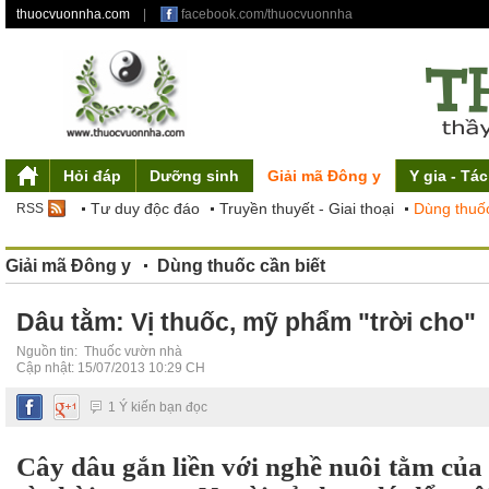
thuocvuonnha.com
|
facebook.com/thuocvuonnha
Hỏi đáp
Dưỡng sinh
Giải mã Đông y
Y gia - Tá
Giới thiệu
Mỹ phẩm từ thiên nhiên
Triết lý dưỡng sinh
Tư duy độc đáo
Y gia
Tác phẩm
Điều khoản sử dụng
Truyền thuyết - Giai thoại
Ẩm thực liệu dưỡng
Thuốc vườn nhà
Liên hệ
Dưỡng sinh 
Sơ đồ site
Dùng thuốc
RSS
Giải mã Đông y
Dùng thuốc cần biết
Dâu tằm: Vị thuốc, mỹ phẩm "trời cho"
Nguồn tin:
Thuốc vườn nhà
Cập nhật: 15/07/2013 10:29 CH
1 Ý kiến bạn đọc
Cây dâu gắn liền với nghề nuôi tằm của