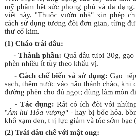
mỹ phẩm hết sức phong phú và đa dạng.
viết này, "
Thuốc vườn nhà
" xin phép ch
cách sử dụng tương đối đơn giản, từng đư
thư cổ kim.
(1) Cháo trái dâu:
- Thành phần:
Quả dâu tươi 30g, gạo
phèn nhiều ít tùy theo khẩu vị.
- Cách chế biến và sử dụng:
Gạo nếp 
sạch, thêm nước vào nấu thành cháo, khi 
đường phèn cho đủ ngọt; dùng làm món đi
- Tác dụng:
Rất có ích đối với những
"
Âm hư Hỏa vượng
" - hay bị bốc hỏa, bồ
khô xạm đen, thị lực giảm và tóc sớm bạc 
(2) Trái dâu chế với mật ong: