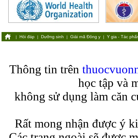
Hỏi đáp
Dưỡng sinh
Giải mã Đông y
Y gia - Tác ph
|
|
|
|
Thông tin trên
thuocvuon
học tập và 
không sử dụng làm căn cứ
Rất mong nhận được ý ki
Các trang ngoài sẽ được m