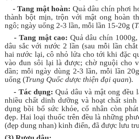
- Tang mật hoàn:
Quả dâu chín phơi ho
thành bột mịn, trộn với mật ong hoàn th
ngô; ngày uống 2-3 lần, mỗi lần 15-20g (
T
- Tang mật cao:
Quả dâu chín 1000g,
dâu sắc với nước 2 lần (sau mỗi lần chắt
hai nước lại, cô nhỏ lửa cho tới khi đặc 
vào đun sôi lại là được; chờ nguội cho 
dần; mỗi ngày dùng 2-3 lần, mỗi lần 20
uống (
Trung Quốc dược thiện đại quan
).
- Tác dụng:
Quả dâu và mật ong đều l
nhiều chất dinh dưỡng và hoạt chất sinh
dụng bồi bổ sức khỏe, cổ nhân còn phát
đẹp. Hai loại thuốc trên đều là những p
(đẹp dung nhan) kinh điển, đã được lưu truy
(3) Rượu dâu: