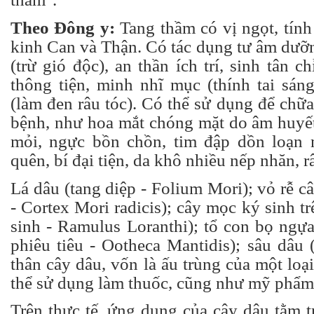
Theo Đông y:
Tang thầm có vị ngọt, tính
kinh Can và Thận. Có tác dụng tư âm dưỡ
(trừ gió độc), an thần ích trí, sinh tân c
thông tiện, minh nhĩ mục (thính tai sán
(làm đen râu tóc). Có thể sử dụng để chữa
bệnh, như hoa mắt chóng mặt do âm huyết
mỏi, ngực bồn chồn, tim đập dồn loạn 
quên, bí đại tiện, da khô nhiều nếp nhăn, râ
Lá dâu (tang diệp - Folium Mori); vỏ rễ c
- Cortex Mori radicis); cây mọc ký sinh tr
sinh
- Ramulus Loranthi); tổ con bọ ngựa
phiêu tiêu - Ootheca Mantidis); sâu dâu
thân cây dâu, vốn là ấu trùng của một loại 
thể sử dụng làm thuốc, cũng như mỹ phẩm
Trên thực tế, ứng dụng của cây dâu tằm 