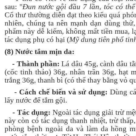
sau: "
Đun nước gội đầu 7 lần, tóc có thể
Cổ thư thường diễn đạt theo kiểu quá phó
nhiên, chúng ta nên mạnh dạn dùng thử, 
phẩm này dễ kiếm, không mất tiền mua, l
tác dụng phụ có hại (
Mỹ dung tiên phổ tin
(8) Nước tắm mịn da:
- Thành phần:
Lá dâu 45g, cành dâu tằ
(cốc tinh thảo) 36g, nhân trần 36g, hạt
trắng 36g, thanh bì (có thể thay bằng vỏ q
- Cách chế biến và sử dụng:
Dùng các
lấy nước để tắm gội.
- Tác dụng:
Ngoài tác dụng giải trừ mệ
này còn có tác dụng thanh nhiệt, trừ thấp, 
phòng bệnh ngoài da và làm da hồng mị