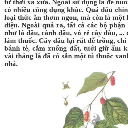
từ thời xa xưa. Ngoài sử dụng lá để nuô
có nhiều công dụng khác. Quả dâu chín
loại thức ăn thơm ngon, mà còn là một l
diệu. Ngoài quả ra, tất cả các bộ phận
như lá dâu, cành dâu, vỏ rễ cây dâu, ...
làm thuốc. Cây dâu lại rất dễ trồng, ch
bánh tẻ, cắm xuống đất, tưới giữ ẩm k
vài tháng là đã có sẵn một tủ thuốc xa
nhà.