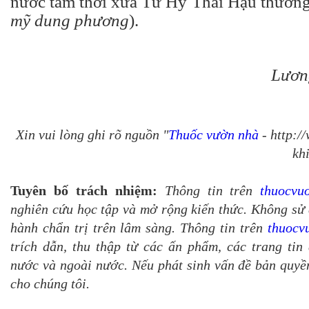
nước tắm thời xưa Từ Hy Thái Hậu thường
mỹ dung phương
).
Lươn
Xin vui lòng ghi rõ nguồn "
Thuốc vườn nhà
- http:/
khi
Tuyên bố trách nhiệm:
Thông tin trên
thuocvu
nghiên cứu học tập và mở rộng kiến thức. Không sử 
hành chẩn trị trên lâm sàng. Thông tin trên
thuocv
trích dẫn, thu thập từ các ấn phẩm, các trang tin 
nước và ngoài nước. Nếu phát sinh vấn đề bản quyền
cho chúng tôi.