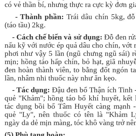
có vẻ thần bí, nhưng thực ra cực kỳ đơn gi
- Thành phần:
Trái dâu chín 5kg, đỗ
(táo tầu) 2kg.
- Cách chế biến và sử dụng:
Đỗ đen rửa
nấu kỹ với nước ép quả dâu cho chín, vớt 
phơi như vậy 5 lần (ngũ chưng ngũ sái) r
mịn; hồng táo hấp chín, bỏ hạt, giã nhuyễ
đen hoàn thành viên, to bằng đốt ngón t
lần, nhâm nhi thuốc này như ăn kẹo.
- Tác dụng:
Đậu đen bổ Thận ích Tinh 
quẻ "Khảm"; hồng táo bổ khí huyết, kết 
tác dụng bồi bổ Tâm Huyết càng mạnh -
quẻ "Ly", nên thuốc có tên là "Khảm L
ngày da dẻ mịn màng, tóc khô vàng trở nê
(5) Phù tang hoàn: