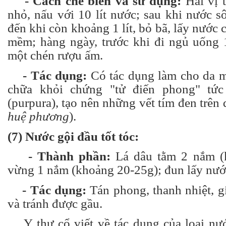
- Cách chế biến và sử dụng:
Hai vị t
nhỏ, nấu với 10 lít nước; sau khi nước s
đến khi còn khoảng 1 lít, bỏ bã, lấy nước 
mềm; hàng ngày, trước khi đi ngủ uống 1
một chén rượu ấm.
- Tác dụng:
Có tác dụng làm cho da mị
chữa khỏi chứng "tử điến phong" tức
(purpura), tạo nên những vết tím đen trên 
huệ phương
).
(7) Nước gội đầu tốt tóc:
- Thành phần:
Lá dâu tằm 2 nắm (k
vừng 1 nắm (khoảng 20-25g); đun lấy nướ
- Tác dụng:
Tán phong, thanh nhiệt, g
và tránh được gầu.
Y thư cổ viết về tác dụng của loại nư