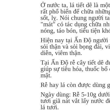
Ở nước ta, lá tiết dê là m
rất phổ biến để chữa những
sốt, lỵ. Nói chung người ta
"mát" có tác dụng chữa nh
nóng, táo bón, tiểu tiện k
Hiện nay tại Ấn Độ người
sỏi thận và sỏi bọng đái, 
diễn, viêm thận.
Tại Ấn Độ rễ cây tiết dê đ
giúp sự tiêu hóa, thuốc bổ 
mật.
Rễ hay lá còn được dùng gi
Ngày dùng: Rễ 5-10g dưới
tươi giã nát vắt lấy nước 
lá tươi.