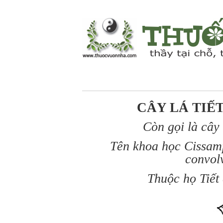
CÂY LÁ TIẾ
Còn gọi là cây
Tên khoa học Cissamp
convolv
T
huộc họ Tiết