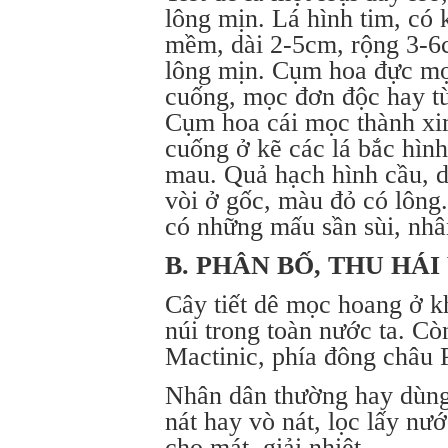
lông mịn. Lá hình tim, có 
mềm, dài 2-5cm, rộng 3-6c
lông mịn. Cụm hoa đực mọ
cuống, mọc đơn độc hay từn
Cụm hoa cái mọc thành xi
cuống ở kẽ các lá bắc hình
mau. Quả hạch hình cầu, 
vòi ở gốc, màu đỏ có lông
có những mấu sần sùi, nhâ
B. PHÂN BỐ, THU HÁI
Cây tiết dê mọc hoang ở 
núi trong toàn nước ta. C
Mactinic, phía đông châu 
Nhân dân thường hay dùng 
nát hay vò nát, lọc lấy nư
cho mát, giải nhiệt.