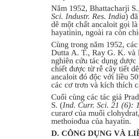
Năm 1952, Bhattacharji S.
Sci. Industr. Res. India
) đã
dê một chất ancaloit gọi là
hayatinin, ngoài ra còn chi
Cùng trong năm 1952, các 
Dutta A. T., Ray G. K. và 
nghiên cứu tác dụng dược 
chiết được từ rễ cây tiết d
ancaloit đó độc với liều 5
các cơ trơn và kích thích 
Cuối cùng các tác giả Pra
S. (
Ind. Curr. Sci. 21 (6): 
curarơ của muối clohydrat
methoiođua của hayatin.
D. CÔNG DỤNG VÀ L