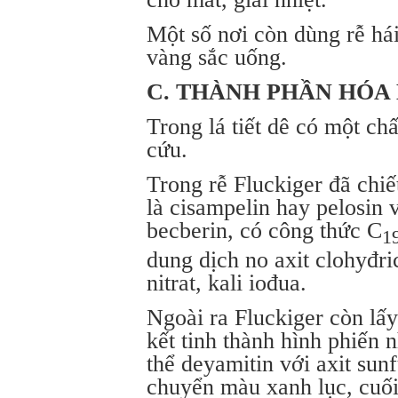
Một số nơi còn dùng rễ há
vàng sắc uống.
C. THÀNH PHẦN HÓA
Trong lá tiết dê có một ch
cứu.
Trong rễ Fluckiger đã chiế
là cisampelin hay pelosin 
becberin, có công thức C
1
dung dịch no axit clohyđri
nitrat, kali iođua.
Ngoài ra Fluckiger còn lấy
kết tinh thành hình phiến n
thể deyamitin với axit sun
chuyển màu xanh lục, cuối